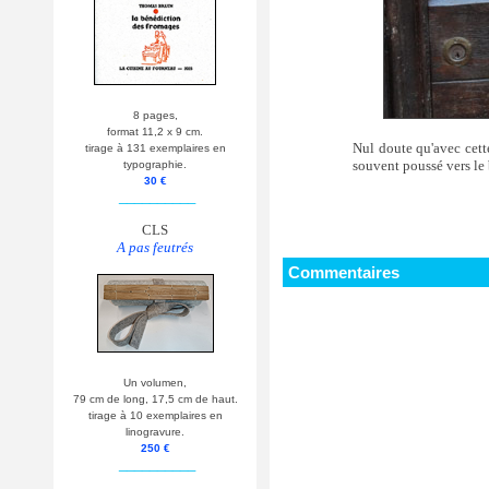
8 pages,
format 11,2 x 9 cm.
Nul doute qu'avec cette
tirage à 131 exemplaires en
souvent poussé vers le 
typographie.
30 €
__________
CLS
A pas feutrés
Commentaires
Un volumen,
79 cm de long, 17,5 cm de haut.
tirage à 10 exemplaires en
linogravure.
250 €
__________