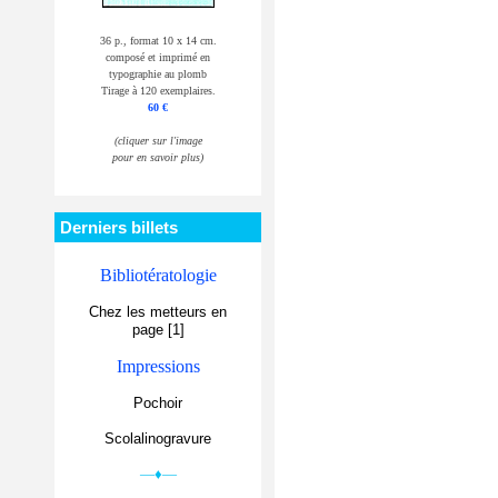
36 p., format 10 x 14 cm.
composé et imprimé en
typographie au plomb
Tirage à 120 exemplaires.
60 €
(cliquer sur l'image
pour en savoir plus)
Derniers billets
Bibliotératologie
Chez les metteurs en
page [1]
Impressions
Pochoir
Scolalinogravure
—♦—