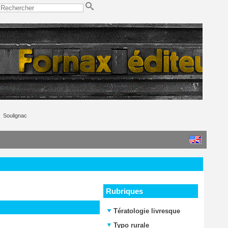
Soulignac
Rubriques
Tératologie livresque
Typo rurale