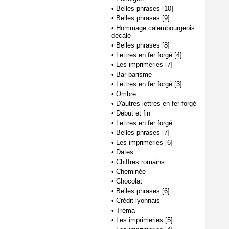
•
Belles phrases [10]
•
Belles phrases [9]
•
Hommage calembourgeois
décalé
•
Belles phrases [8]
•
Lettres en fer forgé [4]
•
Les imprimeries [7]
•
Bar-barisme
•
Lettres en fer forgé [3]
•
Ombre...
•
D'autres lettres en fer forgé
•
Début et fin
•
Lettres en fer forgé
•
Belles phrases [7]
•
Les imprimeries [6]
•
Dates
•
Chiffres romains
•
Cheminée
•
Chocolat
•
Belles phrases [6]
•
Crédit lyonnais
•
Tréma
•
Les imprimeries [5]