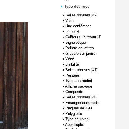
Typo des rues
•
Belles phrases [42]
•
Varia
•
Une conférence
•
Le bel R
•
Coiffeurs, le retour [1]
•
Signalétique
•
Peintre en lettres
•
Gravure sur pierre
•
Vécé
•
Lisibilité
•
Belles phrases [41]
•
Peinture
•
Typo au crochet
•
Affiche sauvage
•
Composite
•
Belles phrases [40]
•
Enseigne composite
•
Plaques de rues
•
Polyglotte
•
Typo sculptée
•
Apostrophe