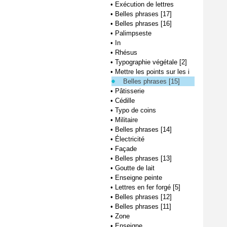
•
Exécution de lettres
•
Belles phrases [17]
•
Belles phrases [16]
•
Palimpseste
•
In
•
Rhésus
•
Typographie végétale [2]
•
Mettre les points sur les i
Belles phrases [15]
•
Pâtisserie
•
Cédille
•
Typo de coins
•
Militaire
•
Belles phrases [14]
•
Électricité
•
Façade
•
Belles phrases [13]
•
Goutte de lait
•
Enseigne peinte
•
Lettres en fer forgé [5]
•
Belles phrases [12]
•
Belles phrases [11]
•
Zone
•
Enseigne