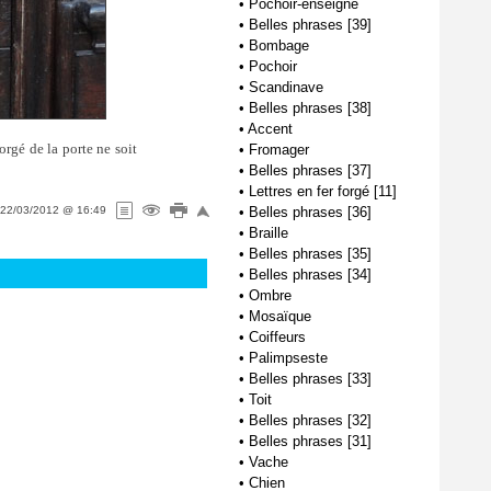
•
Pochoir-enseigne
•
Belles phrases [39]
•
Bombage
•
Pochoir
•
Scandinave
•
Belles phrases [38]
•
Accent
orgé de la porte ne soit
•
Fromager
•
Belles phrases [37]
•
Lettres en fer forgé [11]
22/03/2012 @ 16:49
•
Belles phrases [36]
•
Braille
•
Belles phrases [35]
•
Belles phrases [34]
•
Ombre
•
Mosaïque
•
Coiffeurs
•
Palimpseste
•
Belles phrases [33]
•
Toit
•
Belles phrases [32]
•
Belles phrases [31]
•
Vache
•
Chien