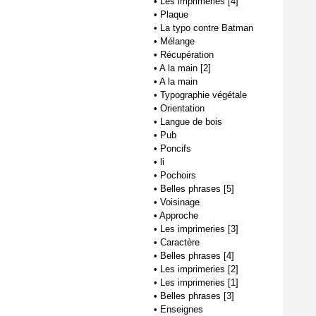
•
Les imprimeries [4]
•
Plaque
•
La typo contre Batman
•
Mélange
•
Récupération
•
A la main [2]
•
A la main
•
Typographie végétale
•
Orientation
•
Langue de bois
•
Pub
•
Poncifs
•
li
•
Pochoirs
•
Belles phrases [5]
•
Voisinage
•
Approche
•
Les imprimeries [3]
•
Caractère
•
Belles phrases [4]
•
Les imprimeries [2]
•
Les imprimeries [1]
•
Belles phrases [3]
•
Enseignes