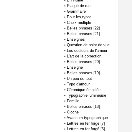
•
En vitrine
•
Plaque de rue
•
Grammaire
•
Pour les typos
•
Choix multiple
•
Belles phrases [22]
•
Belles phrases [21]
•
Enseignes
•
Question de point de vue
•
Les couleurs de l'amour
•
L'art de la correction
•
Belles phrases [20]
•
Enseigne
•
Belles phrases [19]
•
Un peu de tout
•
Typo d'amour
•
Céramique émaillée
•
Typographie lumineuse
•
Famille
•
Belles phrases [18]
•
Cloche
•
Avaricum typographique
•
Lettres en fer forgé [7]
•
Lettres en fer forgé [6]