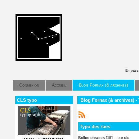
En pass
Connexion
Accueil
Blog Fornax (& archives)
CLS typo
Blog Fornax (& archives) -
Typo des rues
Belles phrases [15]
- par
cls
LE SITE PROFESSIONNEL