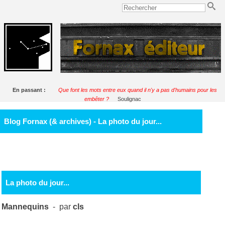
En passant :
Que font les mots entre eux quand il n'y a pas d'humains pour les
embêter ?
Soulignac
Blog Fornax (& archives) - La photo du jour...
La photo du jour...
Mannequins
- par
cls