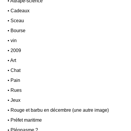
•
Attrape-science
•
Cadeaux
•
Sceau
•
Bourse
•
vin
•
2009
•
Art
•
Chat
•
Pain
•
Rues
•
Jeux
•
Rouge et barbu en décembre (une autre image)
•
Préfet maritime
•
Pléonasme ?...