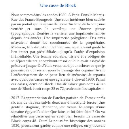
Une casse de Block
Nous sommes dans les années 1980. À Paris. Dans le Marais.
Rue des Francs-Bourgeois. Une cour intérieure bien cachée
par un portail qui la sépare de la rue. Au fond de la cour, une
verrière et sous la verrière, une énorme presse
typographique. Derrière la verrière, une imprimerie fermée
depuis des années. Une imprimerie polyglotte. Des amis
m’avaient donné les coordonnées de la propriétaire.
Médecin, fille du patron de l’imprimerie, elle avait gardé le
lieu intact par piété filiale... jusqu’à l’ordre d’expulsion
irrémédiable. Une femme adorable, triste d’être obligée de
se séparer de cet encombrant trésor qu’elle avait essayé de
préserver jusque là. J’étais venu, moi, pour acheter ce que je
pouvais, ce qui restait après le passage des copains. Avant
l’anéantissement de ce petit lieu de mémoire. Je repartis
avec quelques casses et une agrafeuse à cheval 1930. Parmi
ces casses, deux de Block. Une de Block gras corps 48 et
une de Block étroit corps 28 et 72, seulement les capitales.
2017. Réappropriation de l’atelier parisien de Fornax après
six ans de travaux suivis deux ans d’inactivité forcée. Une
gentille stagiaire, Marianne, est venue le temps d’une
semaine égayer l’atelier. Que faire, et lui faire faire ? On va
réhabiliter une casse qui en avait bien besoin. La casse de
Block corps 48. Outre la poussière historique des années
1930, pieusement gardée comme une relique, on y trouvait