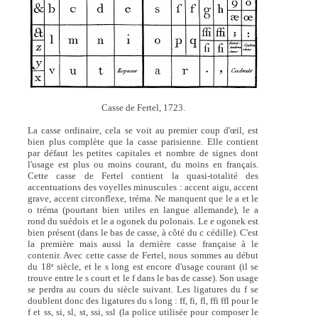
Casse de Fertel, 1723.
La casse ordinaire, cela se voit au premier coup d'œil, est
bien plus complète que la casse parisienne. Elle contient
par défaut les petites capitales et nombre de signes dont
l'usage est plus ou moins courant, du moins en français.
Cette casse de Fertel contient la quasi-totalité des
accentuations des voyelles minuscules : accent aigu, accent
grave, accent circonflexe, tréma. Ne manquent que le a et le
o tréma (pourtant bien utiles en langue allemande), le a
rond du suédois et le a ogonek du polonais. Le e ogonek est
bien présent (dans le bas de casse, à côté du c cédille). C'est
la première mais aussi la dernière casse française à le
contenir. Avec cette casse de Fertel, nous sommes au début
du 18
siècle, et le s long est encore d'usage courant (il se
e
trouve entre le s court et le f dans le bas de casse). Son usage
se perdra au cours du siècle suivant. Les ligatures du f se
doublent donc des ligatures du s long : ff, fi, fl, ffi ffl pour le
f et ss, si, sl, st, ssi, ssl (la police utilisée pour composer le