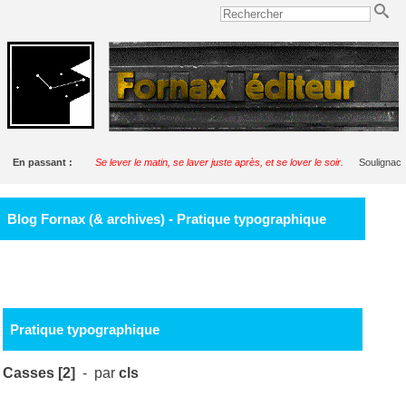
En passant :
Se lever le matin, se laver juste après, et se lover le soir.
Soulignac
Blog Fornax (& archives) - Pratique typographique
Pratique typographique
Casses [2]
- par
cls