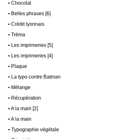
•
Chocolat
•
Belles phrases [6]
•
Crédit lyonnais
•
Tréma
•
Les imprimeries [5]
•
Les imprimeries [4]
•
Plaque
•
La typo contre Batman
•
Mélange
•
Récupération
•
A la main [2]
•
A la main
•
Typographie végétale