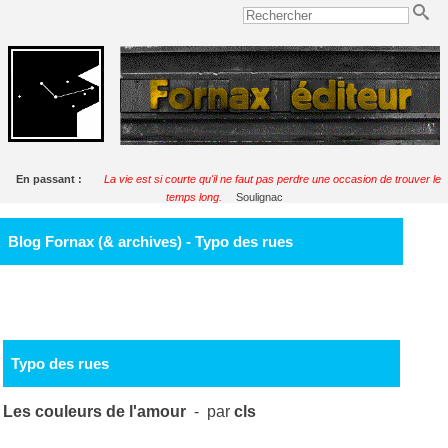
En passant :
La vie est si courte qu'il ne faut pas perdre une occasion de trouver le
temps long.
Soulignac
Blog Fornax (& archives) - Typo des rues
Typo des rues
Les couleurs de l'amour
- par
cls