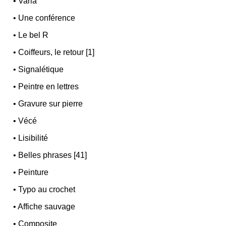
•
Varia
•
Une conférence
•
Le bel R
•
Coiffeurs, le retour [1]
•
Signalétique
•
Peintre en lettres
•
Gravure sur pierre
•
Vécé
•
Lisibilité
•
Belles phrases [41]
•
Peinture
•
Typo au crochet
•
Affiche sauvage
•
Composite