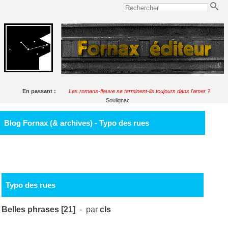
En passant :
Les romans-fleuve se terminent-ils toujours dans l'amer ?
Soulignac
Blog Fornax (& archives) - Typo des rues
Typo des rues
Belles phrases [21]
- par
cls