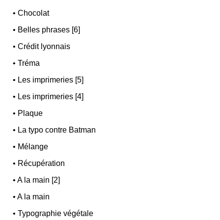
•
Chocolat
•
Belles phrases [6]
•
Crédit lyonnais
•
Tréma
•
Les imprimeries [5]
•
Les imprimeries [4]
•
Plaque
•
La typo contre Batman
•
Mélange
•
Récupération
•
A la main [2]
•
A la main
•
Typographie végétale