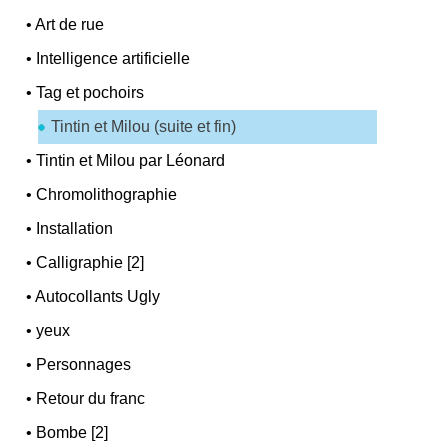
•
Art de rue
•
Intelligence artificielle
•
Tag et pochoirs
Tintin et Milou (suite et fin)
•
Tintin et Milou par Léonard
•
Chromolithographie
•
Installation
•
Calligraphie [2]
•
Autocollants Ugly
•
yeux
•
Personnages
•
Retour du franc
•
Bombe [2]