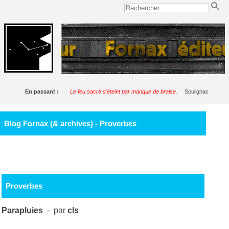
En passant :
Le feu sacré s'éteint par manque de braise.
Soulignac
Blog Fornax (& archives) - Proverbes
Proverbes
Parapluies
- par
cls