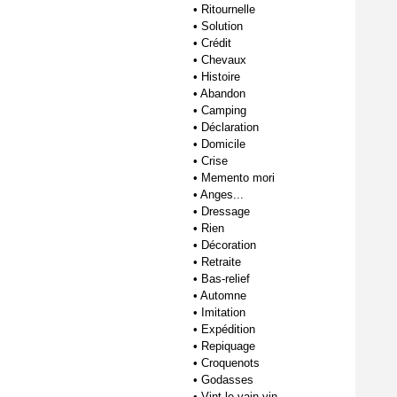
•
Ritournelle
•
Solution
•
Crédit
•
Chevaux
•
Histoire
•
Abandon
•
Camping
•
Déclaration
•
Domicile
•
Crise
•
Memento mori
•
Anges...
•
Dressage
•
Rien
•
Décoration
•
Retraite
•
Bas-relief
•
Automne
•
Imitation
•
Expédition
•
Repiquage
•
Croquenots
•
Godasses
•
Vint le vain vin