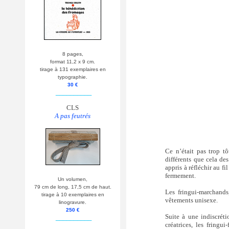
8 pages,
format 11,2 x 9 cm.
tirage à 131 exemplaires en
typographie.
30 €
__________
CLS
A pas feutrés
Ce n’était pas trop t
différents que cela d
appris à réfléchir au fi
fermement.
Un volumen,
79 cm de long, 17,5 cm de haut.
Les fringui-marchands,
tirage à 10 exemplaires en
vêtements unisexe.
linogravure.
250 €
Suite à une indiscrét
__________
créatrices, les fring