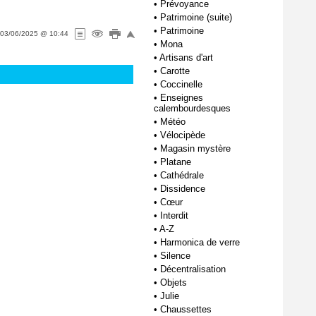
•
Prévoyance
•
Patrimoine (suite)
•
Patrimoine
03/06/2025 @ 10:44
•
Mona
•
Artisans d'art
•
Carotte
•
Coccinelle
•
Enseignes
calembourdesques
•
Météo
•
Vélocipède
•
Magasin mystère
•
Platane
•
Cathédrale
•
Dissidence
•
Cœur
•
Interdit
•
A-Z
•
Harmonica de verre
•
Silence
•
Décentralisation
•
Objets
•
Julie
•
Chaussettes