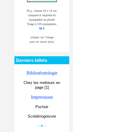
36 p., format 10 x 14 cm.
composé et imprimé en
typographie au plomb
Tirage à 120 exemplaires.
60 €
(cliquer sur l'image
pour en savoir plus)
Derniers billets
Bibliotératologie
Chez les metteurs en
page [1]
Impressions
Pochoir
Scolalinogravure
—♦—