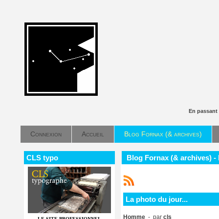
En passant
Connexion
Accueil
Blog Fornax (& archives)
CLS typo
Blog Fornax (& archives) - 
La photo du jour...
Homme
- par
cls
LE SITE PROFESSIONNEL