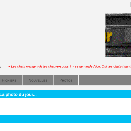
 :
« Les chats mangent-ils les chauve-souris ? » se demande Alice. Oui, les chats-huant
Fichiers
Nouvelles
Photos
La photo du jour...