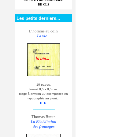
DE CLS
Les petits derniers...
L’homme au coin
La vie...
10 pages,
format 8,5 x 8,5 cm.
tirage à environ 30 exemplaires en
typographie au plomb.
H. C.
__________
Thomas Braun
La Bénédiction
des fromages