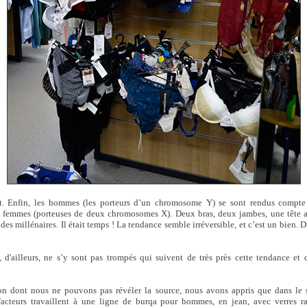
ôt. Enfin, les hommes (les porteurs d’un chromosome Y) se sont rendus compte q
es femmes (porteuses de deux chromosomes X). Deux bras, deux jambes, une tête a
l des millénaires. Il était temps ! La tendance semble irréversible, et c’est un bien. D
 d'ailleurs, ne s’y sont pas trompés qui suivent de très près cette tendance et
ion dont nous ne pouvons pas révéler la source, nous avons appris que dans le s
ui-facteurs travaillent à une ligne de burqa pour hommes, en jean, avec verres r