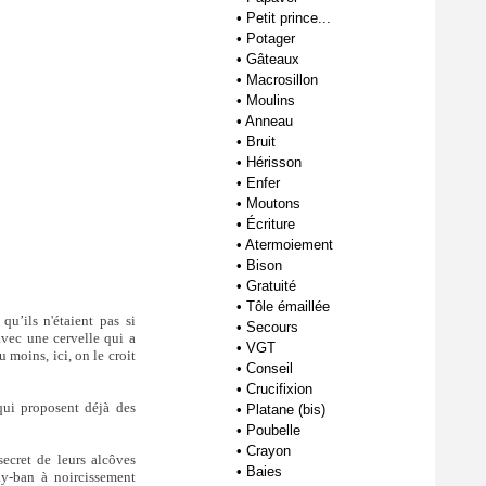
•
Petit prince...
•
Potager
•
Gâteaux
•
Macrosillon
•
Moulins
•
Anneau
•
Bruit
•
Hérisson
•
Enfer
•
Moutons
•
Écriture
•
Atermoiement
•
Bison
•
Gratuité
•
Tôle émaillée
u’ils n'étaient pas si
•
Secours
vec une cervelle qui a
•
VGT
u moins, ici, on le croit
•
Conseil
•
Crucifixion
 qui proposent déjà des
•
Platane (bis)
•
Poubelle
•
Crayon
ecret de leurs alcôves
•
Baies
ay-ban à noircissement