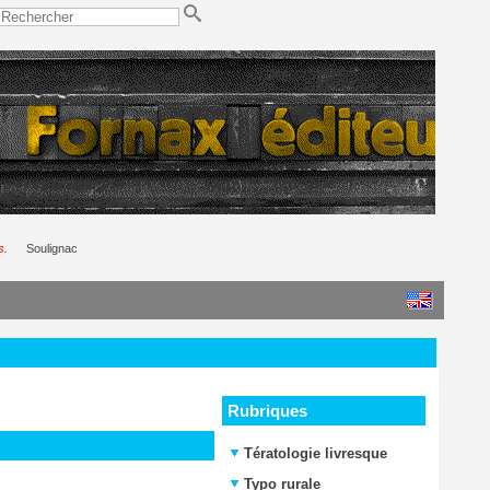
s.
Soulignac
Rubriques
Tératologie livresque
Typo rurale