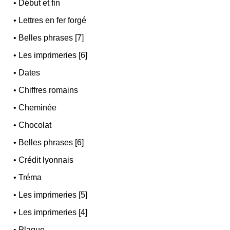
•
Début et fin
•
Lettres en fer forgé
•
Belles phrases [7]
•
Les imprimeries [6]
•
Dates
•
Chiffres romains
•
Cheminée
•
Chocolat
•
Belles phrases [6]
•
Crédit lyonnais
•
Tréma
•
Les imprimeries [5]
•
Les imprimeries [4]
•
Plaque