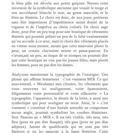
le bleu pâle est dévolu aux petits garçons. Notons cette
inversion de la symbolique ancienne qui vouait le rouge et
son succédanné blanchi le rose, au genre masculin, et le
bleu au féminin. Le choix est donc, de nos jours, pertinent
sans être impertinent (l’impertinence aurait donné de la
vigueur et de l’imprévu au choix coloré). Un choix sage
donc, peut-être un peu trop pour une boutique de vêtements
féminin qui pourrait prôner un peu de la folie vestimentaire
qu’on accorde à ce sexe, mais le choix des vêtements placés
en vitrine nous montre, autant que cette mauvaise photo le
peut, un certain clacissime neutre et passe-partout. En
s’avançant un peu, au risque de se tromper, on pourrait dire
que cette boutique ne vise pas les jeunes filles, mais plutôt
les femmes, pour ne pas dire les dames.
Analysons maintenant la typographie de l’enseigne. Une
phrase qui affirme fermement : c’est vraiment MOI. Ce qui
sous-entend, « Mesdames mes clientes, les vêtements que
vous trouverez ici souligneront, voire épanouiront,
élégamment votre personnalité et votre silhouette. » La
typographie, l’apparence, le dessin de la lettre, a aussi une
symbolique qui peut souligner un texte. Ainsi, le « c’est
vraiment » constitué d’une linéale arrondie ne comportant
aucun angle, pourrait symboliser les courbes féminines.
Soit. Passons au « MOI ». Il est très visible, très mou, très
flou (pour ne pas dire flasque), très gras (pour ne pas dire
adipeux). Autant de qualificatifs qui ne sont pas très
flatteurs si on les rapporte à la ligne féminine. Cette