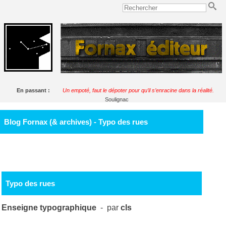
En passant :
Un empoté, faut le dépoter pour qu’il s’enracine dans la réalité.
Soulignac
Blog Fornax (& archives) - Typo des rues
Typo des rues
Enseigne typographique
- par
cls