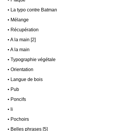
•
La typo contre Batman
•
Mélange
•
Récupération
•
A la main [2]
•
A la main
•
Typographie végétale
•
Orientation
•
Langue de bois
•
Pub
•
Poncifs
•
li
•
Pochoirs
•
Belles phrases [5]