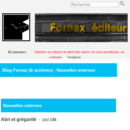
En passant :
Dépriser ou minorer le talent des autres ne vous grandit pas, au
contraire.
Soulignac
Blog Fornax (& archives) - Nouvelles externes
Nouvelles externes
Abri et grégarité
- par
cls