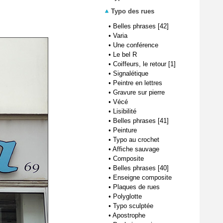
Typo des rues
•
Belles phrases [42]
•
Varia
•
Une conférence
•
Le bel R
•
Coiffeurs, le retour [1]
•
Signalétique
•
Peintre en lettres
•
Gravure sur pierre
•
Vécé
•
Lisibilité
•
Belles phrases [41]
•
Peinture
•
Typo au crochet
•
Affiche sauvage
•
Composite
•
Belles phrases [40]
•
Enseigne composite
•
Plaques de rues
•
Polyglotte
•
Typo sculptée
•
Apostrophe