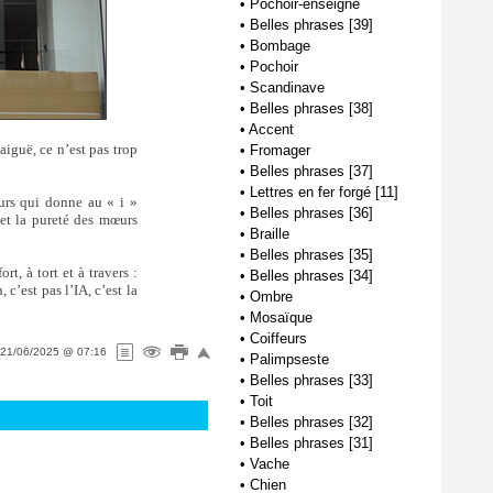
•
Pochoir-enseigne
•
Belles phrases [39]
•
Bombage
•
Pochoir
•
Scandinave
•
Belles phrases [38]
•
Accent
aiguë, ce n’est pas trop
•
Fromager
•
Belles phrases [37]
•
Lettres en fer forgé [11]
urs qui donne au « i »
•
Belles phrases [36]
 et la pureté des mœurs
•
Braille
•
Belles phrases [35]
t, à tort et à travers :
•
Belles phrases [34]
 c’est pas l’IA, c’est la
•
Ombre
•
Mosaïque
•
Coiffeurs
21/06/2025 @ 07:16
•
Palimpseste
•
Belles phrases [33]
•
Toit
•
Belles phrases [32]
•
Belles phrases [31]
•
Vache
•
Chien