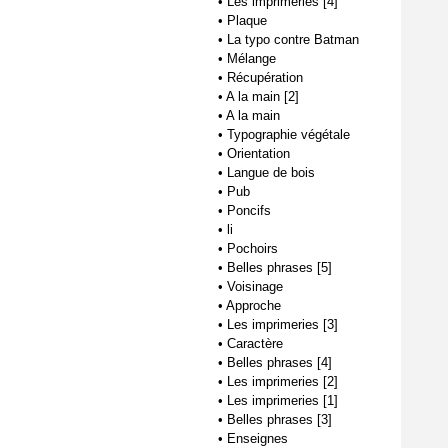
•
Les imprimeries [4]
•
Plaque
•
La typo contre Batman
•
Mélange
•
Récupération
•
A la main [2]
•
A la main
•
Typographie végétale
•
Orientation
•
Langue de bois
•
Pub
•
Poncifs
•
li
•
Pochoirs
•
Belles phrases [5]
•
Voisinage
•
Approche
•
Les imprimeries [3]
•
Caractère
•
Belles phrases [4]
•
Les imprimeries [2]
•
Les imprimeries [1]
•
Belles phrases [3]
•
Enseignes