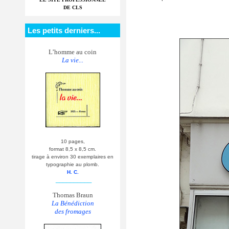
DE CLS
Les petits derniers...
L’homme au coin
La vie...
10 pages,
format 8,5 x 8,5 cm.
tirage à environ 30 exemplaires en
typographie au plomb.
H. C.
__________
Thomas Braun
La Bénédiction
des fromages