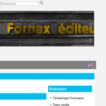
Rubriques
Tératologie livresque
Typo rurale