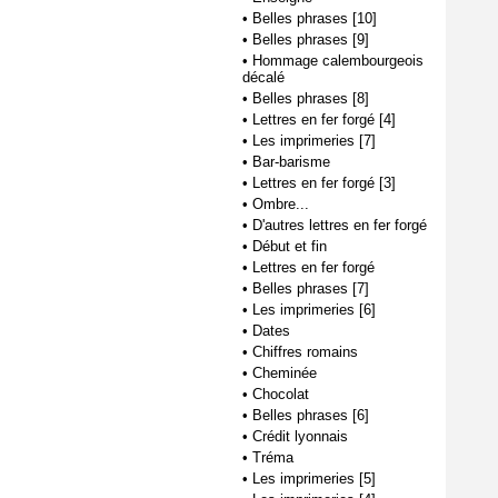
•
Belles phrases [10]
•
Belles phrases [9]
•
Hommage calembourgeois
décalé
•
Belles phrases [8]
•
Lettres en fer forgé [4]
•
Les imprimeries [7]
•
Bar-barisme
•
Lettres en fer forgé [3]
•
Ombre...
•
D'autres lettres en fer forgé
•
Début et fin
•
Lettres en fer forgé
•
Belles phrases [7]
•
Les imprimeries [6]
•
Dates
•
Chiffres romains
•
Cheminée
•
Chocolat
•
Belles phrases [6]
•
Crédit lyonnais
•
Tréma
•
Les imprimeries [5]