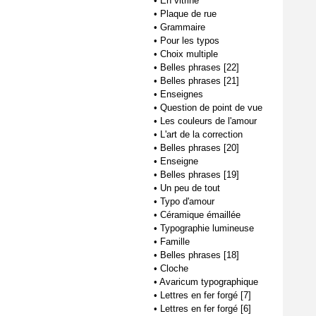
•
En vitrine
•
Plaque de rue
•
Grammaire
•
Pour les typos
•
Choix multiple
•
Belles phrases [22]
•
Belles phrases [21]
•
Enseignes
•
Question de point de vue
•
Les couleurs de l'amour
•
L'art de la correction
•
Belles phrases [20]
•
Enseigne
•
Belles phrases [19]
•
Un peu de tout
•
Typo d'amour
•
Céramique émaillée
•
Typographie lumineuse
•
Famille
•
Belles phrases [18]
•
Cloche
•
Avaricum typographique
•
Lettres en fer forgé [7]
•
Lettres en fer forgé [6]