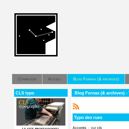
Connexion
Accueil
Blog Fornax (& archives)
CLS typo
Blog Fornax (& archives) -
Typo des rues
Accents
- par
cls
LE SITE PROFESSIONNEL