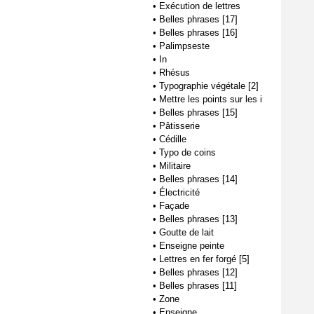
•
Exécution de lettres
•
Belles phrases [17]
•
Belles phrases [16]
•
Palimpseste
•
In
•
Rhésus
•
Typographie végétale [2]
•
Mettre les points sur les i
•
Belles phrases [15]
•
Pâtisserie
•
Cédille
•
Typo de coins
•
Militaire
•
Belles phrases [14]
•
Électricité
•
Façade
•
Belles phrases [13]
•
Goutte de lait
•
Enseigne peinte
•
Lettres en fer forgé [5]
•
Belles phrases [12]
•
Belles phrases [11]
•
Zone
•
Enseigne