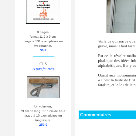
8 pages,
format 11,2 x 9 cm.
Voilà ce qui arrive qua
tirage à 131 exemplaires en
grave, mais il faut fair
typographie.
30 €
__________
Est-ce la révolte mal
phalique des idées lub
CLS
alphabétiques, il n’y es
A pas feutrés
Quant aux monomaniaques
« C’est la faute de l’IA
fatalité, et la loi de la 
Un volumen,
79 cm de long, 17,5 cm de haut.
Commentaires
tirage à 10 exemplaires en
linogravure.
250 €
__________