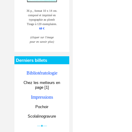
36 p., format 10 x 14 cm.
composé et imprimé en
typographie au plomb
Tirage à 120 exemplaires.
60 €
(cliquer sur l'image
pour en savoir plus)
Derniers billets
Bibliotératologie
Chez les metteurs en
page [1]
Impressions
Pochoir
Scolalinogravure
—♦—