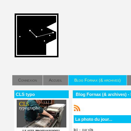
Connexion
Accueil
Blog Fornax (& archives)
CLS typo
Blog Fornax (& archives) - 
La photo du jour...
Ici
- par
cls
LE SITE PROFESSIONNEL