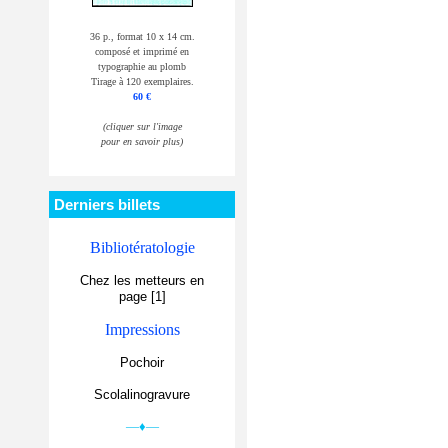
36 p., format 10 x 14 cm.
composé et imprimé en
typographie au plomb
Tirage à 120 exemplaires.
60 €
(cliquer sur l'image
pour en savoir plus)
Derniers billets
Bibliotératologie
Chez les metteurs en
page [1]
Impressions
Pochoir
Scolalinogravure
—♦—