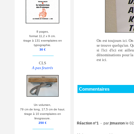
8 pages,
format 11,2 x 9 cm.
On est toujours ici. On 
tirage à 131 exemplaires en
se trouve quelqu'un. Que
typographie.
si l'ici d'ici est ail
30 €
__________
dénominations pour la m
est ici.
CLS
A pas feutrés
Commentaires
Un volumen,
79 cm de long, 17,5 cm de haut.
tirage à 10 exemplaires en
linogravure.
250 €
Réaction n°1
- par
jtmaston
le 02
__________