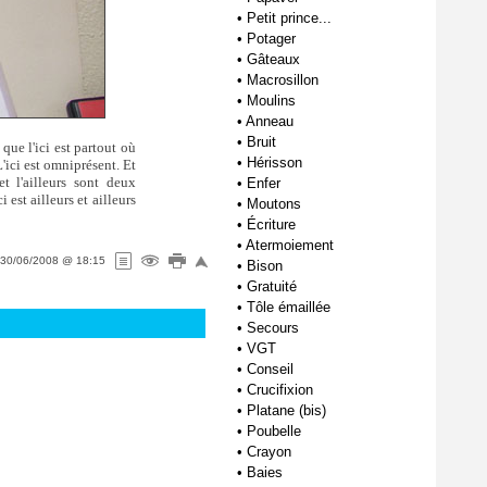
•
Petit prince...
•
Potager
•
Gâteaux
•
Macrosillon
•
Moulins
•
Anneau
•
Bruit
 que l'ici est partout où
•
Hérisson
L'ici est omniprésent. Et
et l'ailleurs sont deux
•
Enfer
est ailleurs et ailleurs
•
Moutons
•
Écriture
•
Atermoiement
30/06/2008 @ 18:15
•
Bison
•
Gratuité
•
Tôle émaillée
•
Secours
•
VGT
•
Conseil
•
Crucifixion
•
Platane (bis)
•
Poubelle
•
Crayon
•
Baies