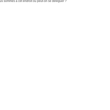
s sommes à cet endroit ou peut-on se déléguer ?