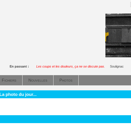
En passant :
Les coups et les douleurs, ça ne se discute pas.
Soulignac
Fichiers
Nouvelles
Photos
La photo du jour...