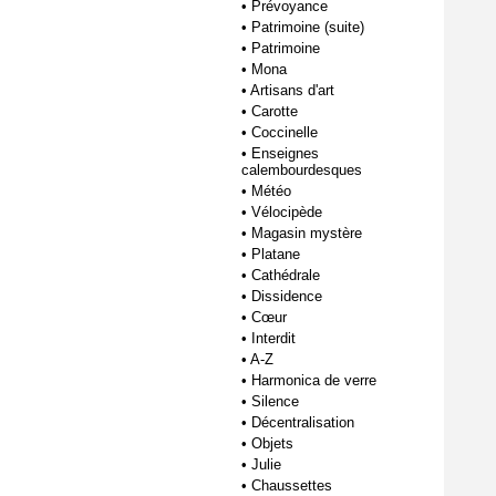
•
Prévoyance
•
Patrimoine (suite)
•
Patrimoine
•
Mona
•
Artisans d'art
•
Carotte
•
Coccinelle
•
Enseignes
calembourdesques
•
Météo
•
Vélocipède
•
Magasin mystère
•
Platane
•
Cathédrale
•
Dissidence
•
Cœur
•
Interdit
•
A-Z
•
Harmonica de verre
•
Silence
•
Décentralisation
•
Objets
•
Julie
•
Chaussettes