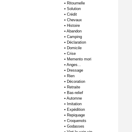
•
Ritournelle
•
Solution
•
Crédit
•
Chevaux
•
Histoire
•
Abandon
•
Camping
•
Déclaration
•
Domicile
•
Crise
•
Memento mori
•
Anges...
•
Dressage
•
Rien
•
Décoration
•
Retraite
•
Bas-relief
•
Automne
•
Imitation
•
Expédition
•
Repiquage
•
Croquenots
•
Godasses
•
Vint le vain vin