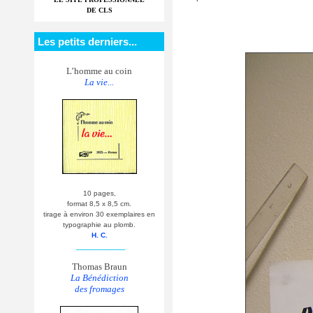
DE CLS
Les petits derniers...
L’homme au coin
La vie...
10 pages,
format 8,5 x 8,5 cm.
tirage à environ 30 exemplaires en
typographie au plomb.
H. C.
__________
Thomas Braun
La Bénédiction
des fromages