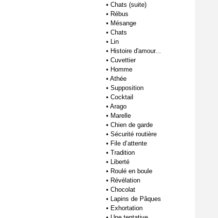
•
Chats (suite)
•
Rébus
•
Mésange
•
Chats
•
Lin
•
Histoire d'amour...
•
Cuvettier
•
Homme
•
Athée
•
Supposition
•
Cocktail
•
Arago
•
Marelle
•
Chien de garde
•
Sécurité routière
•
File d’attente
•
Tradition
•
Liberté
•
Roulé en boule
•
Révélation
•
Chocolat
•
Lapins de Pâques
•
Exhortation
•
Une tentative...