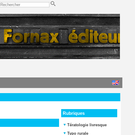
Rubriques
Tératologie livresque
Typo rurale