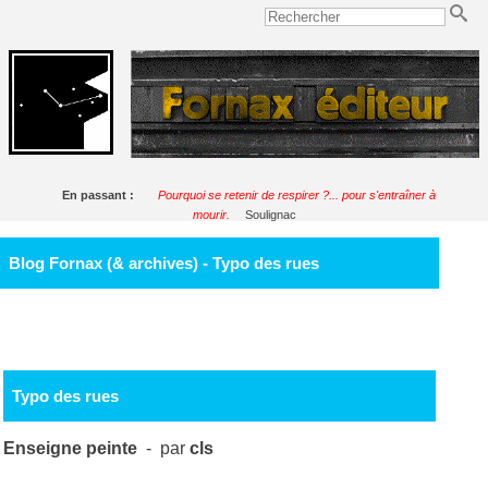
En passant :
Pourquoi se retenir de respirer ?... pour s'entraîner à
mourir.
Soulignac
Blog Fornax (& archives) - Typo des rues
Typo des rues
Enseigne peinte
- par
cls