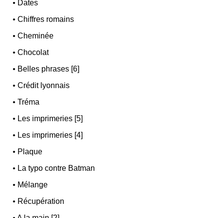
•
Dates
•
Chiffres romains
•
Cheminée
•
Chocolat
•
Belles phrases [6]
•
Crédit lyonnais
•
Tréma
•
Les imprimeries [5]
•
Les imprimeries [4]
•
Plaque
•
La typo contre Batman
•
Mélange
•
Récupération
•
A la main [2]