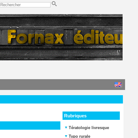
Rubriques
Tératologie livresque
Typo rurale