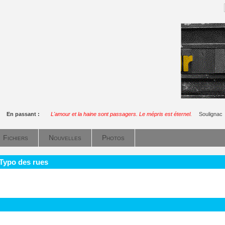
En passant :
L'amour et la haine sont passagers. Le mépris est éternel.
Soulignac
Fichiers
Nouvelles
Photos
 Typo des rues