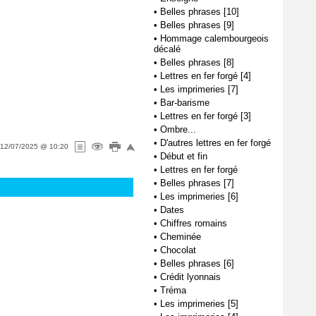
•
Belles phrases [10]
•
Belles phrases [9]
•
Hommage calembourgeois
décalé
•
Belles phrases [8]
•
Lettres en fer forgé [4]
•
Les imprimeries [7]
•
Bar-barisme
•
Lettres en fer forgé [3]
•
Ombre...
•
D'autres lettres en fer forgé
12/07/2025 @ 10:20
•
Début et fin
•
Lettres en fer forgé
•
Belles phrases [7]
•
Les imprimeries [6]
•
Dates
•
Chiffres romains
•
Cheminée
•
Chocolat
•
Belles phrases [6]
•
Crédit lyonnais
•
Tréma
•
Les imprimeries [5]