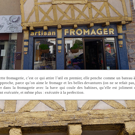
ette fromagerie, c’est ce qui attire l’œil en premier, elle penche comme un bateau
pproche, parce qu’on aime le fromage et les belles devantures (on ne se refait pas,
er dans la fromagerie avec la bave qui coule des babines, qu’elle est joliment 
nt exécutée, et même plus : exécutée à la perfection.