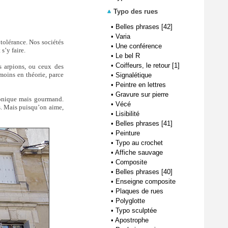
Typo des rues
•
Belles phrases [42]
•
Varia
 tolérance. Nos sociétés
•
Une conférence
s’y faire.
•
Le bel R
•
Coiffeurs, le retour [1]
s arpions, ou ceux des
 moins en théorie, parce
•
Signalétique
•
Peintre en lettres
•
Gravure sur pierre
atonique mais gourmand.
•
Vécé
us. Mais puisqu’on aime,
•
Lisibilité
•
Belles phrases [41]
•
Peinture
•
Typo au crochet
•
Affiche sauvage
•
Composite
•
Belles phrases [40]
•
Enseigne composite
•
Plaques de rues
•
Polyglotte
•
Typo sculptée
•
Apostrophe