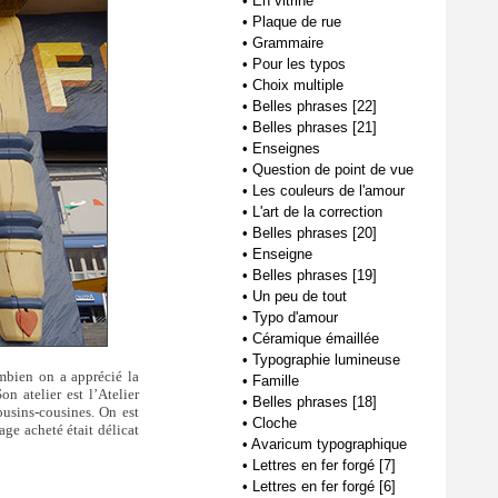
•
En vitrine
•
Plaque de rue
•
Grammaire
•
Pour les typos
•
Choix multiple
•
Belles phrases [22]
•
Belles phrases [21]
•
Enseignes
•
Question de point de vue
•
Les couleurs de l'amour
•
L'art de la correction
•
Belles phrases [20]
•
Enseigne
•
Belles phrases [19]
•
Un peu de tout
•
Typo d'amour
•
Céramique émaillée
•
Typographie lumineuse
mbien on a apprécié la
•
Famille
on atelier est l’Atelier
•
Belles phrases [18]
cousins-cousines. On est
•
Cloche
age acheté était délicat
•
Avaricum typographique
•
Lettres en fer forgé [7]
•
Lettres en fer forgé [6]