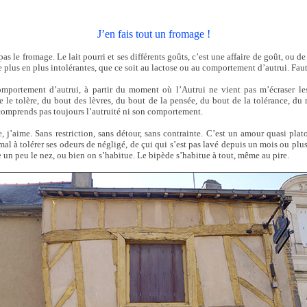
J’en fais tout un fromage !
s le fromage. Le lait pourri et ses différents goûts, c’est une affaire de goût, ou de
plus en plus intolérantes, que ce soit au lactose ou au comportement d’autrui. Faut 
omportement d’autrui, à partir du moment où l’Autrui ne vient pas m’écraser le
e le tolère, du bout des lèvres, du bout de la pensée, du bout de la tolérance, du
 comprends pas toujours l’autruité ni son comportement.
e, j’aime. Sans restriction, sans détour, sans contrainte. C’est un amour quasi pl
u mal à tolérer ses odeurs de négligé, de çui qui s’est pas lavé depuis un mois ou pl
 un peu le nez, ou bien on s’habitue. Le bipède s’habitue à tout, même au pire.