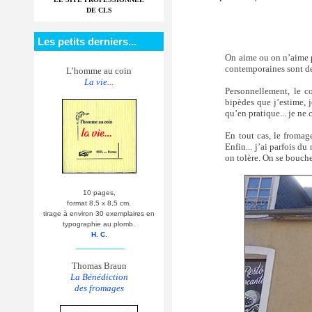
DE CLS
Les petits derniers...
On aime ou on n’aime pa
contemporaines sont de 
L’homme au coin
La vie...
Personnellement, le c
bipèdes que j’estime, j
qu’en pratique... je ne
En tout cas, le fromag
Enfin... j’ai parfois d
on tolère. On se bouche
10 pages,
format 8,5 x 8,5 cm.
tirage à environ 30 exemplaires en
typographie au plomb.
H. C.
__________
Thomas Braun
La Bénédiction
des fromages