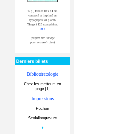
36 p., format 10 x 14 cm.
composé et imprimé en
typographie au plomb
Tirage à 120 exemplaires.
60 €
(cliquer sur l'image
pour en savoir plus)
Derniers billets
Bibliotératologie
Chez les metteurs en
page [1]
Impressions
Pochoir
Scolalinogravure
—♦—