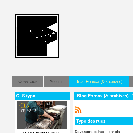
Connexion
Accueil
Blog Fornax (& archives)
CLS typo
Blog Fornax (& archives) -
Typo des rues
Devanture peinte
- par
cls
LE SITE PROFESSIONNEL