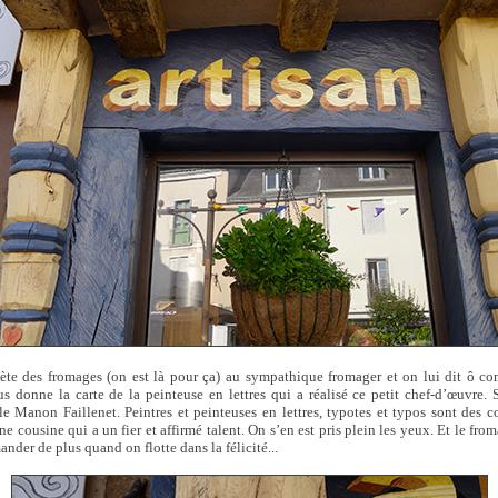
hète des fromages (on est là pour ça) au sympathique fromager et on lui dit ô co
s donne la carte de la peinteuse en lettres qui a réalisé ce petit chef-d’œuvre. S
lle Manon Faillenet. Peintres et peinteuses en lettres, typotes et typos sont des 
ne cousine qui a un fier et affirmé talent. On s’en est pris plein les yeux. Et le from
nder de plus quand on flotte dans la félicité...