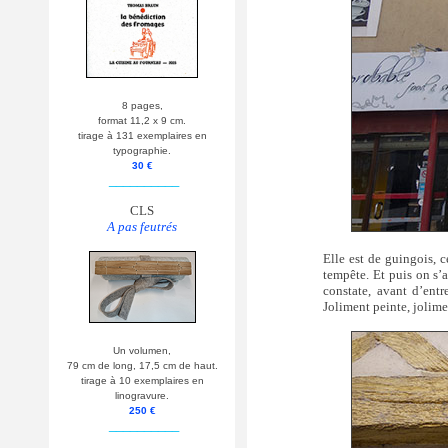
8 pages,
format 11,2 x 9 cm.
tirage à 131 exemplaires en
typographie.
30 €
__________
CLS
A pas feutrés
Elle est de guingois, c
tempête. Et puis on s’a
constate, avant d’entr
Joliment peinte, jolime
Un volumen,
79 cm de long, 17,5 cm de haut.
tirage à 10 exemplaires en
linogravure.
250 €
__________