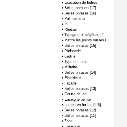
•
Exécution de lettres
•
Belles phrases [17]
•
Belles phrases [16]
•
Palimpseste
•
In
•
Rhésus
•
Typographie végétale [2]
•
Mettre les points sur les i
•
Belles phrases [15]
•
Pâtisserie
•
Cédille
•
Typo de coins
•
Militaire
•
Belles phrases [14]
•
Électricité
•
Façade
•
Belles phrases [13]
•
Goutte de lait
•
Enseigne peinte
•
Lettres en fer forgé [5]
•
Belles phrases [12]
•
Belles phrases [11]
•
Zone
•
Enseigne