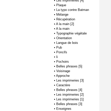
•
Les imprimeries [4]
•
Plaque
•
La typo contre Batman
•
Mélange
•
Récupération
•
A la main [2]
•
A la main
•
Typographie végétale
•
Orientation
•
Langue de bois
•
Pub
•
Poncifs
•
li
•
Pochoirs
•
Belles phrases [5]
•
Voisinage
•
Approche
•
Les imprimeries [3]
•
Caractère
•
Belles phrases [4]
•
Les imprimeries [2]
•
Les imprimeries [1]
•
Belles phrases [3]
•
Enseignes