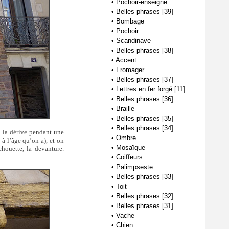
•
Pochoir-enseigne
•
Belles phrases [39]
•
Bombage
•
Pochoir
•
Scandinave
•
Belles phrases [38]
•
Accent
•
Fromager
•
Belles phrases [37]
•
Lettres en fer forgé [11]
•
Belles phrases [36]
•
Braille
•
Belles phrases [35]
•
Belles phrases [34]
 à la dérive pendant une
•
Ombre
 à l’âge qu’on a), et on
•
Mosaïque
chouette, la devanture.
•
Coiffeurs
•
Palimpseste
•
Belles phrases [33]
•
Toit
•
Belles phrases [32]
•
Belles phrases [31]
•
Vache
•
Chien