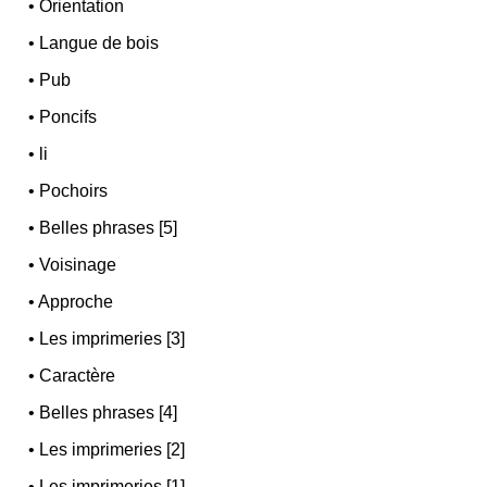
•
Orientation
•
Langue de bois
•
Pub
•
Poncifs
•
li
•
Pochoirs
•
Belles phrases [5]
•
Voisinage
•
Approche
•
Les imprimeries [3]
•
Caractère
•
Belles phrases [4]
•
Les imprimeries [2]
•
Les imprimeries [1]