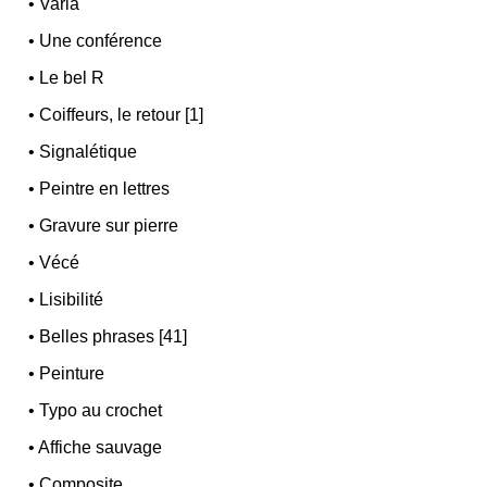
•
Varia
•
Une conférence
•
Le bel R
•
Coiffeurs, le retour [1]
•
Signalétique
•
Peintre en lettres
•
Gravure sur pierre
•
Vécé
•
Lisibilité
•
Belles phrases [41]
•
Peinture
•
Typo au crochet
•
Affiche sauvage
•
Composite