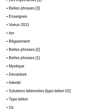
•
Belles phrases [3]
•
Enseignes
•
Voeux 2011
•
Ion
•
Bégaiement
•
Belles phrases [2]
•
Belles phrases [1]
•
Mystique
•
Devanture
•
Interdit
•
Solutions bétonnées [typo béton 02]
•
Typo béton
•
Oz