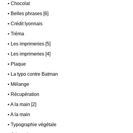
•
Chocolat
•
Belles phrases [6]
•
Crédit lyonnais
•
Tréma
•
Les imprimeries [5]
•
Les imprimeries [4]
•
Plaque
•
La typo contre Batman
•
Mélange
•
Récupération
•
A la main [2]
•
A la main
•
Typographie végétale