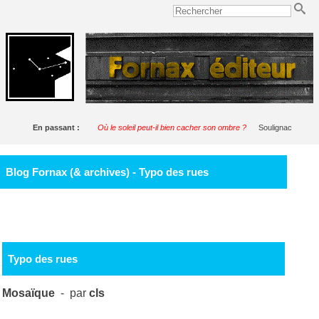
En passant :
Où le soleil peut-il bien cacher son ombre ?
Soulignac
Blog Fornax (& archives) - Typo des rues
Typo des rues
Mosaïque
- par
cls