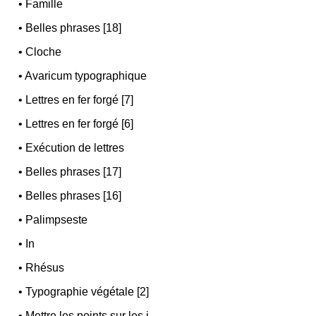
•
Famille
•
Belles phrases [18]
•
Cloche
•
Avaricum typographique
•
Lettres en fer forgé [7]
•
Lettres en fer forgé [6]
•
Exécution de lettres
•
Belles phrases [17]
•
Belles phrases [16]
•
Palimpseste
•
In
•
Rhésus
•
Typographie végétale [2]
•
Mettre les points sur les i