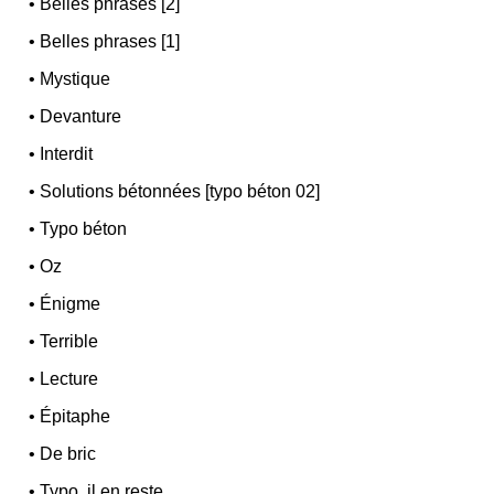
•
Belles phrases [2]
•
Belles phrases [1]
•
Mystique
•
Devanture
•
Interdit
•
Solutions bétonnées [typo béton 02]
•
Typo béton
•
Oz
•
Énigme
•
Terrible
•
Lecture
•
Épitaphe
•
De bric
•
Typo, il en reste