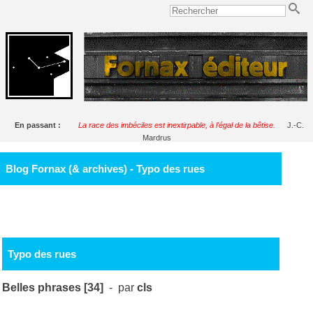
En passant :
La race des imbéciles est inextirpable, à l'égal de la bêtise.
J.-C.
Mardrus
Blog Fornax (& archives) - Typo des rues
Typo des rues
Belles phrases [34]
- par
cls