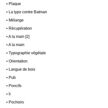
•
Plaque
•
La typo contre Batman
•
Mélange
•
Récupération
•
A la main [2]
•
A la main
•
Typographie végétale
•
Orientation
•
Langue de bois
•
Pub
•
Poncifs
•
li
•
Pochoirs