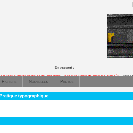
En passant :
ue la race humaine risque de devenir inutile... à part les valets de chambre, bien sûr !
Alfred
Fichiers
Nouvelles
Photos
 Pratique typographique