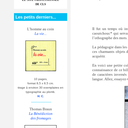
DE CLS
Les petits derniers...
Il fut un temps où inst
L’homme au coin
caoutchouc* qui servaie
La vie...
l’othographe des mots. 
La pédagogie dans les é
ces charmants objets d
acquérir.
En voici une petite co
connaissance de ce bi
de caractères inversés
langue. Allez, essayez-v
10 pages,
format 8,5 x 8,5 cm.
tirage à environ 30 exemplaires en
typographie au plomb.
H. C.
__________
Thomas Braun
La Bénédiction
des fromages