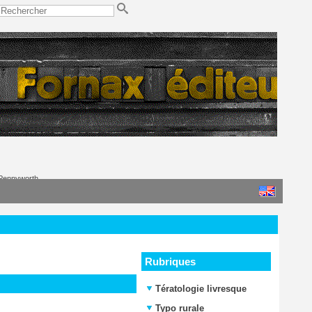
 Pennyworth
Rubriques
Tératologie livresque
Typo rurale