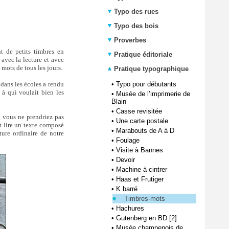
Typo des rues
Typo des bois
Proverbes
ent de petits timbres en
Pratique éditoriale
 avec la lecture et avec
mots de tous les jours.
Pratique typographique
 dans les écoles a rendu
•
Typo pour débutants
 à qui voulait bien les
•
Musée de l’imprimerie de
Blain
•
Casse revisitée
n vous ne prendriez pas
•
Une carte postale
 lire un texte composé
•
Marabouts de A à D
ture ordinaire de notre
•
Foulage
•
Visite à Bannes
•
Devoir
•
Machine à cintrer
•
Haas et Frutiger
•
K barré
Timbres-mots
•
Hachures
•
Gutenberg en BD [2]
•
Musée champenois de