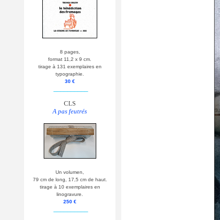
8 pages,
format 11,2 x 9 cm.
tirage à 131 exemplaires en
typographie.
30 €
__________
CLS
A pas feutrés
Un volumen,
79 cm de long, 17,5 cm de haut.
tirage à 10 exemplaires en
linogravure.
250 €
__________