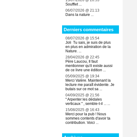
13/07/2026 @ 20:53
Soufflet ...
06/07/2026 @ 21:13
Dans la nature ...
Derniers commentaires
08/07/2026 @ 15:54
Joli Tu sais, je suis de plus
en plus en admiration de la
Nature. ...
28/04/2026 @ 22:45
Père Laucou, Il faut
mentionner qu'il existe aussi
de ce livre une édition ...
05/09/2025 @ 19:34
Merci Valère. Maintenant la
lecture me paraît évidente. Je
butais sur ce mot sa ...
04/09/2025 @ 21:56
" Arpenter les dédales
verticaux " , semble-t-il ... ...
15/08/2025 @ 16:43
Merci pour la pub ! Nous
sommes contents d'avoir ta
contribution. Voici ...