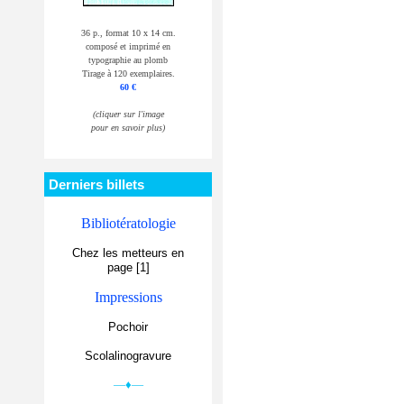
36 p., format 10 x 14 cm.
composé et imprimé en
typographie au plomb
Tirage à 120 exemplaires.
60 €
(cliquer sur l'image
pour en savoir plus)
Derniers billets
Bibliotératologie
Chez les metteurs en
page [1]
Impressions
Pochoir
Scolalinogravure
—♦—