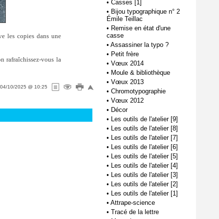
•
Casses [1]
•
Bijou typographique n° 2
Émile Teillac
•
Remise en état d'une
casse
ève les copies dans une
•
Assassiner la typo ?
•
Petit frère
non rafraîchissez-vous la
•
Vœux 2014
•
Moule & bibliothèque
•
Vœux 2013
04/10/2025 @ 10:25
•
Chromotypographie
•
Vœux 2012
•
Décor
•
Les outils de l'atelier [9]
•
Les outils de l'atelier [8]
•
Les outils de l'atelier [7]
•
Les outils de l'atelier [6]
•
Les outils de l'atelier [5]
•
Les outils de l'atelier [4]
•
Les outils de l'atelier [3]
•
Les outils de l'atelier [2]
•
Les outils de l'atelier [1]
•
Attrape-science
•
Tracé de la lettre