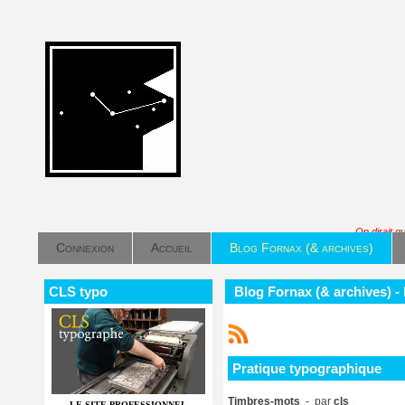
On dirait q
Connexion
Accueil
Blog Fornax (& archives)
CLS typo
Blog Fornax (& archives) -
Pratique typographique
Timbres-mots
- par
cls
LE SITE PROFESSIONNEL