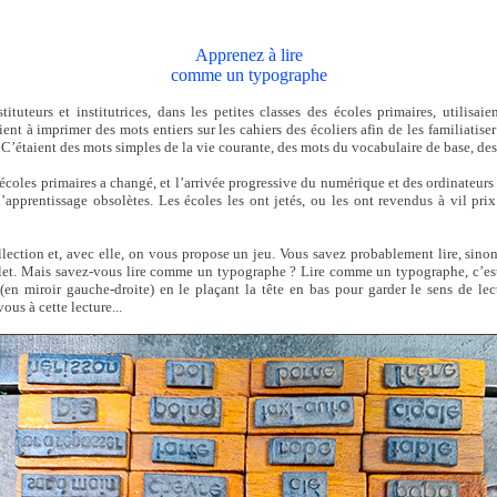
Apprenez à lire
comme un typographe
ituteurs et institutrices, dans les petites classes des écoles primaires, utilisai
nt à imprimer des mots entiers sur les cahiers des écoliers afin de les familiatiser
C’étaient des mots simples de la vie courante, des mots du vocabulaire de base, des 
coles primaires a changé, et l’arrivée progressive du numérique et des ordinateurs
’apprentissage obsolètes. Les écoles les ont jetés, ou les ont revendus à vil prix
llection et, avec elle, on vous propose un jeu. Vous savez probablement lire, sino
llet. Mais savez-vous lire comme un typographe ? Lire comme un typographe, c’est
 (en miroir gauche-droite) en le plaçant la tête en bas pour garder le sens de lec
ous à cette lecture...