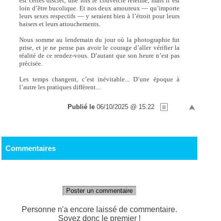
est certes discret, une fois le couvercle refermé, mais il est
loin d’être bucolique. Et nos deux amoureux — qu’importe
leurs sexes respectifs — y seraient bien à l’étroit pour leurs
baisers et leurs attouchements.
Nous somme au lendemain du jour où la photographie fut
prise, et je ne pense pas avoir le courage d’aller vérifier la
réalité de ce rendez-vous. D’autant que son heure n’est pas
précisée.
Les temps changent, c’est inévitable... D’une époque à
l’autre les pratiques diffèrent...
Publié le
06/10/2025 @ 15:22
Commentaires
Poster un commentaire
Personne n'a encore laissé de commentaire.
Soyez donc le premier !