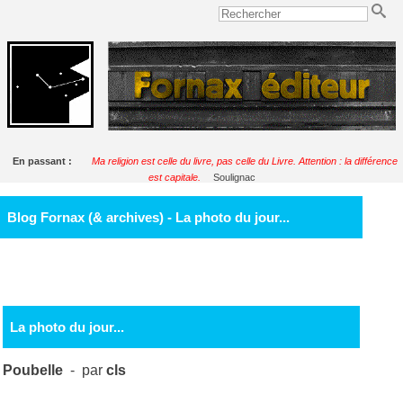
En passant :
Ma religion est celle du livre, pas celle du Livre. Attention : la différence
est capitale.
Soulignac
Blog Fornax (& archives) - La photo du jour...
La photo du jour...
Poubelle
- par
cls