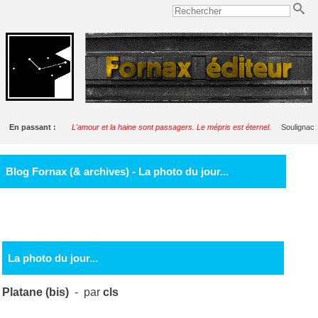
En passant :
L'amour et la haine sont passagers. Le mépris est éternel.
Soulignac
Blog Fornax (& archives) - La photo du jour...
La photo du jour...
Platane (bis)
- par
cls