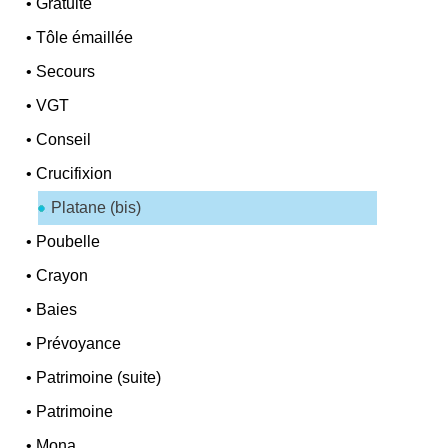
•
Gratuité
•
Tôle émaillée
•
Secours
•
VGT
•
Conseil
•
Crucifixion
Platane (bis)
•
Poubelle
•
Crayon
•
Baies
•
Prévoyance
•
Patrimoine (suite)
•
Patrimoine
•
Mona