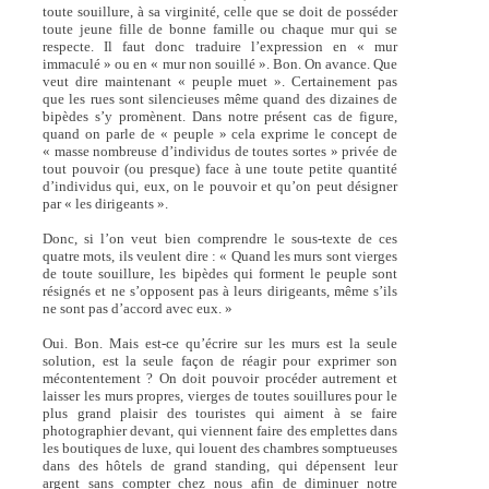
toute souillure, à sa virginité, celle que se doit de posséder
toute jeune fille de bonne famille ou chaque mur qui se
respecte. Il faut donc traduire l’expression en « mur
immaculé » ou en « mur non souillé ». Bon. On avance. Que
veut dire maintenant « peuple muet ». Certainement pas
que les rues sont silencieuses même quand des dizaines de
bipèdes s’y promènent. Dans notre présent cas de figure,
quand on parle de « peuple » cela exprime le concept de
« masse nombreuse d’individus de toutes sortes » privée de
tout pouvoir (ou presque) face à une toute petite quantité
d’individus qui, eux, on le pouvoir et qu’on peut désigner
par « les dirigeants ».
Donc, si l’on veut bien comprendre le sous-texte de ces
quatre mots, ils veulent dire : « Quand les murs sont vierges
de toute souillure, les bipèdes qui forment le peuple sont
résignés et ne s’opposent pas à leurs dirigeants, même s’ils
ne sont pas d’accord avec eux. »
Oui. Bon. Mais est-ce qu’écrire sur les murs est la seule
solution, est la seule façon de réagir pour exprimer son
mécontentement ? On doit pouvoir procéder autrement et
laisser les murs propres, vierges de toutes souillures pour le
plus grand plaisir des touristes qui aiment à se faire
photographier devant, qui viennent faire des emplettes dans
les boutiques de luxe, qui louent des chambres somptueuses
dans des hôtels de grand standing, qui dépensent leur
argent sans compter chez nous afin de diminuer notre