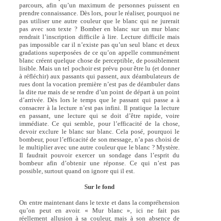
parcours, afin qu’un maximum de personnes puissent en
prendre connaissance. Dès lors, pour le réaliser, pourquoi ne
pas utiliser une autre couleur que le blanc qui ne jurerait
pas avec son texte ? Bomber en blanc sur un mur blanc
rendrait l’inscription difficile à lire. Lecture difficile mais
pas impossible car il n’existe pas qu’un seul blanc et deux
gradations superposées de ce qu’on appelle communément
blanc créent quelque chose de perceptible, de possiblement
lisible. Mais un tel pochoir est prévu pour être lu (et donner
à réfléchir) aux passants qui passent, aux déambulateurs de
rues dont la vocation première n’est pas de déambuler dans
la dite rue mais de se rendre d’un point de départ à un point
d’arrivée. Dès lors le temps que le passant qui passe a à
consacrer à la lecture n’est pas infini. Il pratique la lecture
en passant, une lecture qui se doit d’être rapide, voire
immédiate. Ce qui semble, pour l’efficacité de la chose,
devoir exclure le blanc sur blanc. Cela posé, pourquoi le
bombeur, pour l’efficacité de son message, n’a pas choisi de
le multiplier avec une autre couleur que le blanc ? Mystère.
Il faudrait pouvoir exercer un sondage dans l’esprit du
bombeur afin d’obtenir une réponse. Ce qui n’est pas
possible, surtout quand on ignore qui il est.
Sur le fond
On entre maintenant dans le texte et dans la compréhension
qu’on peut en avoir. « Mur blanc », ici ne fait pas
réellement allusion à sa couleur, mais à son absence de