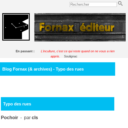
En passant :
L'inculture, c'est ce qui reste quand on ne vous a rien
appris.
Soulignac
Blog Fornax (& archives) - Typo des rues
Typo des rues
Pochoir
- par
cls