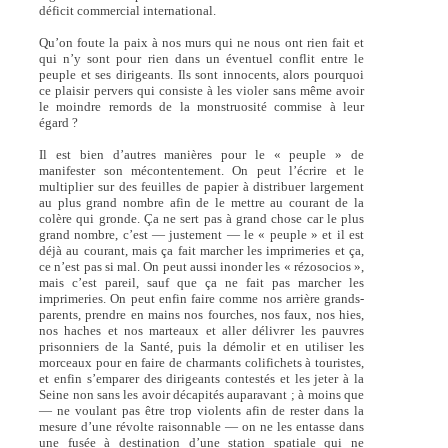
déficit commercial international.
Qu’on foute la paix à nos murs qui ne nous ont rien fait et
qui n’y sont pour rien dans un éventuel conflit entre le
peuple et ses dirigeants. Ils sont innocents, alors pourquoi
ce plaisir pervers qui consiste à les violer sans même avoir
le moindre remords de la monstruosité commise à leur
égard ?
Il est bien d’autres manières pour le « peuple » de
manifester son mécontentement. On peut l’écrire et le
multiplier sur des feuilles de papier à distribuer largement
au plus grand nombre afin de le mettre au courant de la
colère qui gronde. Ça ne sert pas à grand chose car le plus
grand nombre, c’est — justement — le « peuple » et il est
déjà au courant, mais ça fait marcher les imprimeries et ça,
ce n’est pas si mal. On peut aussi inonder les « rézosocios »,
mais c’est pareil, sauf que ça ne fait pas marcher les
imprimeries. On peut enfin faire comme nos arrière grands-
parents, prendre en mains nos fourches, nos faux, nos hies,
nos haches et nos marteaux et aller délivrer les pauvres
prisonniers de la Santé, puis la démolir et en utiliser les
morceaux pour en faire de charmants colifichets à touristes,
et enfin s’emparer des dirigeants contestés et les jeter à la
Seine non sans les avoir décapités auparavant ; à moins que
— ne voulant pas être trop violents afin de rester dans la
mesure d’une révolte raisonnable — on ne les entasse dans
une fusée à destination d’une station spatiale qui ne