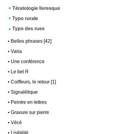
Tératologie livresque
Typo rurale
Typo des rues
•
Belles phrases [42]
•
Varia
•
Une conférence
•
Le bel R
•
Coiffeurs, le retour [1]
•
Signalétique
•
Peintre en lettres
•
Gravure sur pierre
•
Vécé
•
Lisibilité