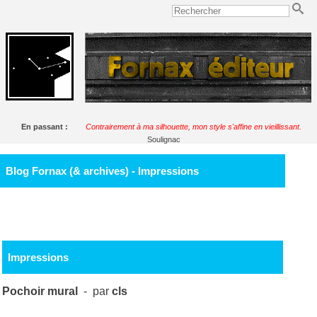
En passant :
Contrairement à ma silhouette, mon style s'affine en vieillissant.
Soulignac
Blog Fornax (& archives) - Impressions
Impressions
Pochoir mural
- par
cls