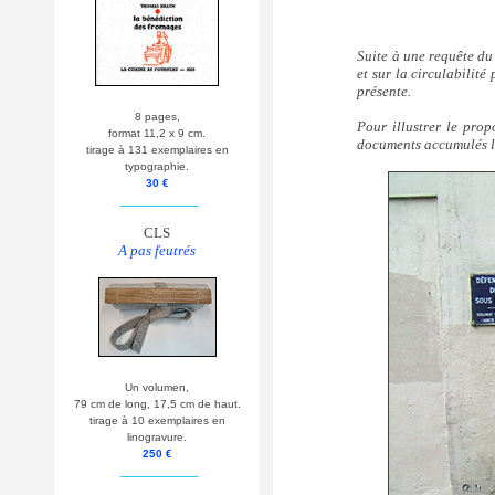
Suite à une requête du 
et sur la circulabilité
présente.
8 pages,
Pour illustrer le pro
format 11,2 x 9 cm.
documents accumulés lo
tirage à 131 exemplaires en
typographie.
30 €
__________
CLS
A pas feutrés
Un volumen,
79 cm de long, 17,5 cm de haut.
tirage à 10 exemplaires en
linogravure.
250 €
__________