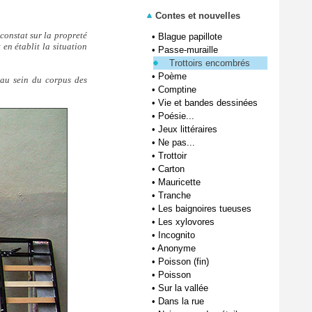
Contes et nouvelles
 constat sur la propreté
•
Blague papillote
 en établit la situation
•
Passe-muraille
Trottoirs encombrés
•
Poème
 au sein du corpus des
•
Comptine
•
Vie et bandes dessinées
•
Poésie...
•
Jeux littéraires
•
Ne pas...
•
Trottoir
•
Carton
•
Mauricette
•
Tranche
•
Les baignoires tueuses
•
Les xylovores
•
Incognito
•
Anonyme
•
Poisson (fin)
•
Poisson
•
Sur la vallée
•
Dans la rue