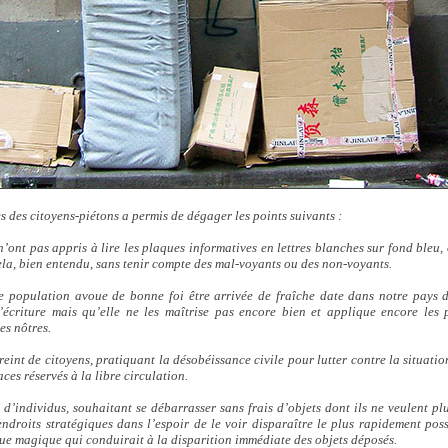
 des citoyens-piétons a permis de dégager les points suivants :
ont pas appris à lire les plaques informatives en lettres blanches sur fond bleu, 
Cela, bien entendu, sans tenir compte des mal-voyants ou des non-voyants.
te population avoue de bonne foi être arrivée de fraîche date dans notre pays 
l’écriture mais qu’elle ne les maîtrise pas encore bien et applique encore les 
es nôtres.
reint de citoyens, pratiquant la désobéissance civile pour lutter contre la situati
ces réservés à la libre circulation.
d’individus, souhaitant se débarrasser sans frais d’objets dont ils ne veulent pl
droits stratégiques dans l’espoir de le voir disparaître le plus rapidement pos
e magique qui conduirait à la disparition immédiate des objets déposés.