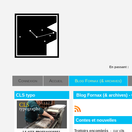
En passant :
Connexion
Accueil
Blog Fornax (& archives)
CLS typo
Blog Fornax (& archives) -
Contes et nouvelles
Trottoirs encombrés
- par
cls
LE SITE PROFESSIONNEL