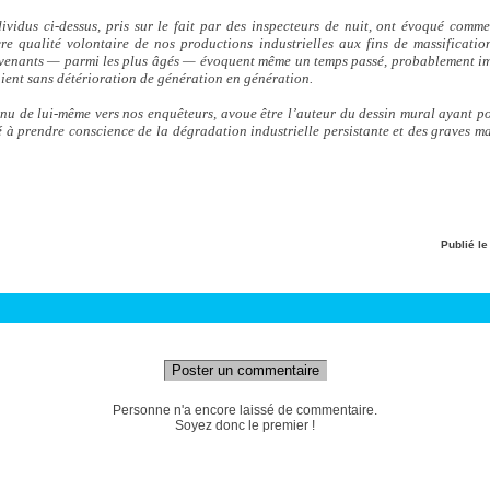
ividus ci-dessus, pris sur le fait par des inspecteurs de nuit, ont évoqué comm
re qualité volontaire de nos productions industrielles aux fins de massificati
evenants — parmi les plus âgés — évoquent même un temps passé, probablement ima
aient sans détérioration de génération en génération.
enu de lui-même vers nos enquêteurs, avoue être l’auteur du dessin mural ayant pou
 à prendre conscience de la dégradation industrielle persistante et des graves m
Publié l
Poster un commentaire
Personne n'a encore laissé de commentaire.
Soyez donc le premier !