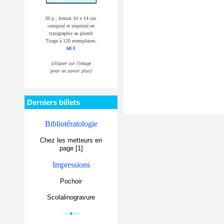
36 p., format 10 x 14 cm.
composé et imprimé en
typographie au plomb
Tirage à 120 exemplaires.
60 €
(cliquer sur l'image
pour en savoir plus)
Derniers billets
Bibliotératologie
Chez les metteurs en
page [1]
Impressions
Pochoir
Scolalinogravure
—♦—