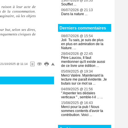
13/07/2026 @ 20:53
Soufflet ...
e raison à leur acte de
06/07/2026 @ 21:13
on de la consommation.
Dans la nature ...
ginaire, où les objets
Derniers commentaires
r but, selon ses dires,
anquements civiques de
08/07/2026 @ 15:54
Joli Tu sais, je suis de plus
en plus en admiration de la
Nature. ...
28/04/2026 @ 22:45
Père Laucou, Il faut
mentionner qu'il existe aussi
e
21/10/2025 @ 11:14
de ce livre une édition ...
05/09/2025 @ 19:34
Merci Valère. Maintenant la
lecture me paraît évidente. Je
butais sur ce mot sa ...
04/09/2025 @ 21:56
" Arpenter les dédales
verticaux " , semble-t-il ... ...
15/08/2025 @ 16:43
Merci pour la pub ! Nous
sommes contents d'avoir ta
contribution. Voici ...