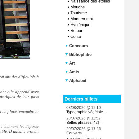
•
Naissance des étoiles
•
Mouche
•
Tourisme
•
Mars en mai
•
Hygiénique
•
Retour
•
Conte
Concours
Bibliophilie
Art
Amis
ou ont des difficultés à
Alphabet
dont elle apprend avec
pratiques de leur pays
Derniers billets
03/08/2026 @ 12:10
on en place, encombrent
Typographie végétale ...
28/07/2026 @ 11:52
Belles phrases [42] ...
us viennent les déposer
20/07/2026 @ 17:26
sible. D’aucuns croient
Couverts ...