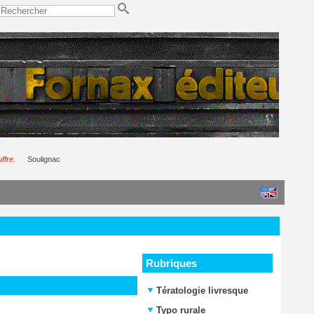
ffre.
Soulignac
Rubriques
Tératologie livresque
Typo rurale