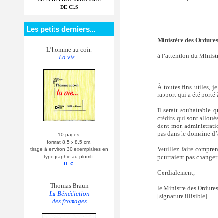
DE CLS
Les petits derniers...
Ministère des Ordures 
L’homme au coin
à l’attention du Minist
La vie...
À toutes fins utiles, 
rapport qui a été porté
Il serait souhaitable 
crédits qui sont alloué
dont mon administratio
pas dans le domaine d’
10 pages,
format 8,5 x 8,5 cm.
Veuillez faire compre
tirage à environ 30 exemplaires en
pourraient pas changer 
typographie au plomb.
H. C.
__________
Cordialement,
Thomas Braun
le Ministre des Ordures
La Bénédiction
[signature illisible]
des fromages