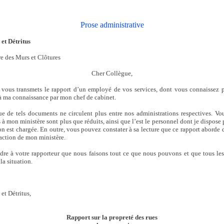
Prose administrative
et Détritus
re des Murs et Clôtures
Cher Collègue,
je vous transmets le rapport d’un employé de vos services, dont vous connaissez 
 à ma connaissance par mon chef de cabinet.
que de tels documents ne circulent plus entre nos administrations respectives. Vou
s à mon ministère sont plus que réduits, ainsi que l’est le personnel dont je dispose
n est chargée. En outre, vous pouvez constater à sa lecture que ce rapport aborde d
action de mon ministère.
ndre à votre rapporteur que nous faisons tout ce que nous pouvons et que tous le
la situation.
 et Détritus,
Rapport sur la propreté des rues