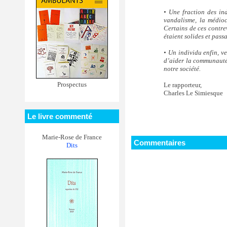
• Une fraction des ind
vandalisme, la médioc
Certains de ces contr
étaient solides et pass
• Un individu enfin, v
d’aider la communauté
notre société.
Prospectus
Le rapporteur,
Charles Le Simiesque
Le livre commenté
Marie-Rose de France
Commentaires
Dits