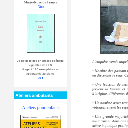
Marie-Rose de France
Dits
26 petits textes en proses poétique.
L’enquête menée auprès
Vignettes de CLS.
tirage à 120 exemplaires en
• Nombre des passant n’
typographie au plomb.
en discerner le sens. 
60 €
• Une fraction de cet
ferveur la langue et 
d’origine, différentes d
Ateliers ambulants
• Un nombre assez rest
Ateliers pour enfants
volontairement les espa
• Une grande majorité 
nuitamment dans des en
même à quelque pratiqu