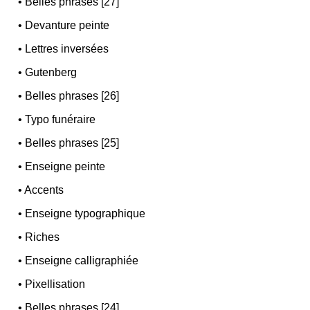
•
Belles phrases [27]
•
Devanture peinte
•
Lettres inversées
•
Gutenberg
•
Belles phrases [26]
•
Typo funéraire
•
Belles phrases [25]
•
Enseigne peinte
•
Accents
•
Enseigne typographique
•
Riches
•
Enseigne calligraphiée
•
Pixellisation
•
Belles phrases [24]