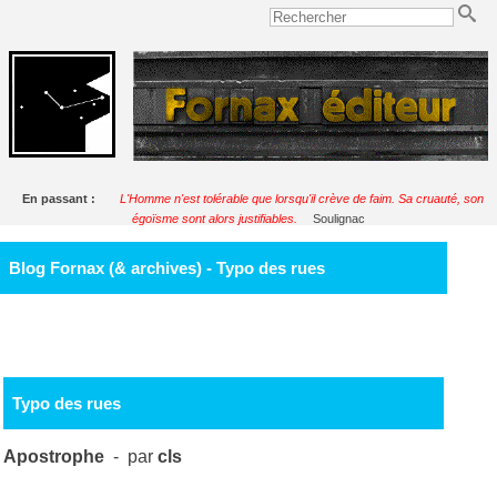
En passant :
L'Homme n'est tolérable que lorsqu'il crève de faim. Sa cruauté, son
égoïsme sont alors justifiables.
Soulignac
Blog Fornax (& archives) - Typo des rues
Typo des rues
Apostrophe
- par
cls