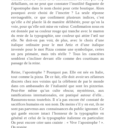
défaillants, on ne peut que constater l’inutilité flagrante de
l’apostrophe dans le nom choisi pour cette boutique. Alors
pourquoi avoir choisi de l’inscrire ? La seule réponse
envisageable, ce que confirment plusieurs indices, c’est
qu’elle a été placée là de manière délibérée, pour qu’on la
voie, pour qu’elle soit mise en valeur. Confirmation nous en
est donnée par sa couleur rouge qui tranche avec le marron
du reste de la typographie, une couleur qui attire l’œil sur
elle. Ne doit-on pas voir, de plus, avec le choix d’une
italique ordinaire pour le mot Artiz et d’une italique
inversée pour le mot Pizza comme une symbolique, certes
un peu primaire, mais très réelle ? Tous les caractères
semblent s’incliner devant elle comme des courtisans au
passage de la reine.
Reine, l’apostrophe ? Pourquoi pas. Elle est née en Italie,
tout comme la pizza. De ce fait, elle doit avoir ses zélateurs
discrets chez nos voisins qui la célèbrent de par le monde
dans ces ambassades de l’italianité que sont les pizzerias.
Peut-être même qu’un culte obscur, mystérieux, aux
ramifications internationales, est pratiqué autour d’elle...
Rassurons-nous toutefois. Il n’a pas encore été constaté de
sacrifices humains en son nom. Du moins s’il y en eut, ils ne
sont pas parvenus aux connaissances du public ignorant. Ce
qui garde encore intact l’honneur de la typographie en
général et celui de la typographie italienne en particulier.
On peut encore crier sans crainte : « Vive l’apostrophe ! ».
On respire...