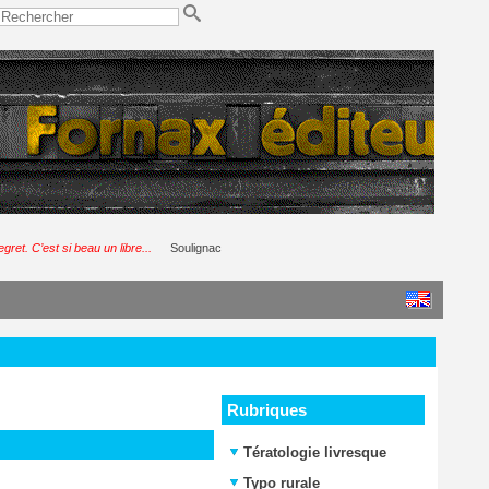
gret. C’est si beau un libre...
Soulignac
Rubriques
Tératologie livresque
Typo rurale