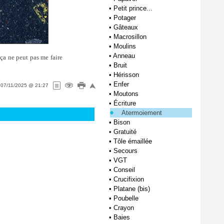
•
Petit prince...
•
Potager
•
Gâteaux
•
Macrosillon
•
Moulins
•
Anneau
 ça ne peut pas me faire
•
Bruit
•
Hérisson
•
Enfer
e
07/11/2025 @ 21:27
•
Moutons
•
Écriture
Atermoiement
•
Bison
•
Gratuité
•
Tôle émaillée
•
Secours
•
VGT
•
Conseil
•
Crucifixion
•
Platane (bis)
•
Poubelle
•
Crayon
•
Baies