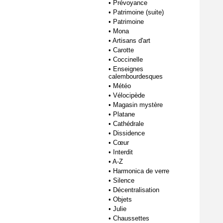
•
Prévoyance
•
Patrimoine (suite)
•
Patrimoine
•
Mona
•
Artisans d'art
•
Carotte
•
Coccinelle
•
Enseignes
calembourdesques
•
Météo
•
Vélocipède
•
Magasin mystère
•
Platane
•
Cathédrale
•
Dissidence
•
Cœur
•
Interdit
•
A-Z
•
Harmonica de verre
•
Silence
•
Décentralisation
•
Objets
•
Julie
•
Chaussettes