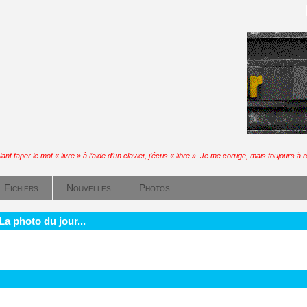
t taper le mot « livre » à l’aide d’un clavier, j’écris « libre ». Je me corrige, mais toujours à re
Fichiers
Nouvelles
Photos
La photo du jour...