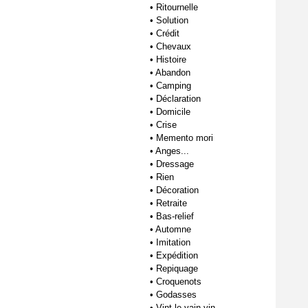
•
Ritournelle
•
Solution
•
Crédit
•
Chevaux
•
Histoire
•
Abandon
•
Camping
•
Déclaration
•
Domicile
•
Crise
•
Memento mori
•
Anges...
•
Dressage
•
Rien
•
Décoration
•
Retraite
•
Bas-relief
•
Automne
•
Imitation
•
Expédition
•
Repiquage
•
Croquenots
•
Godasses
•
Vint le vain vin