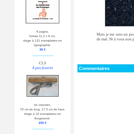
8 pages,
Mais je me sens un peu 
format 11,2 x 9 cm.
de mal. Ni à vous non pl
tirage à 131 exemplaires en
typographie.
30 €
__________
CLS
A pas feutrés
Commentaires
Un volumen,
79 cm de long, 17,5 cm de haut.
tirage à 10 exemplaires en
linogravure.
250 €
__________