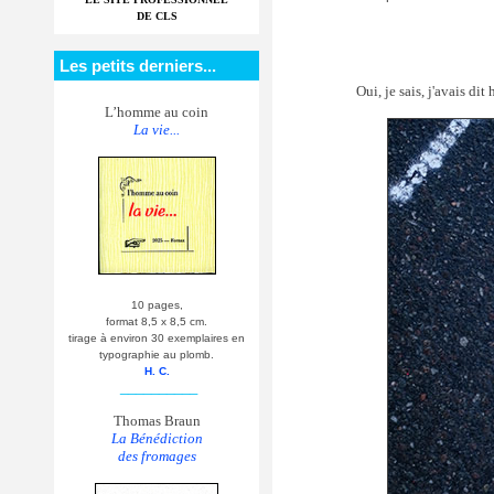
DE CLS
Les petits derniers...
Oui, je sais, j'avais dit
L’homme au coin
La vie...
10 pages,
format 8,5 x 8,5 cm.
tirage à environ 30 exemplaires en
typographie au plomb.
H. C.
__________
Thomas Braun
La Bénédiction
des fromages