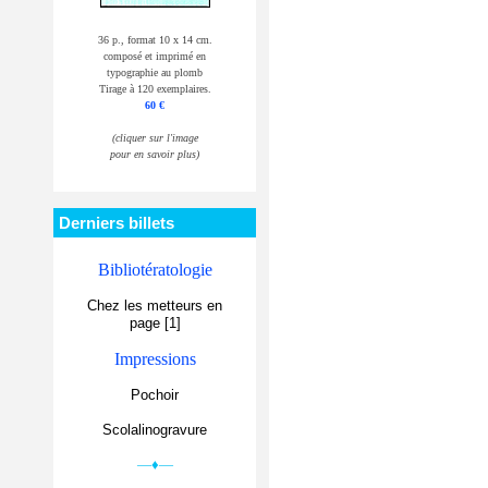
36 p., format 10 x 14 cm.
composé et imprimé en
typographie au plomb
Tirage à 120 exemplaires.
60 €
(cliquer sur l'image
pour en savoir plus)
Derniers billets
Bibliotératologie
Chez les metteurs en
page [1]
Impressions
Pochoir
Scolalinogravure
—♦—