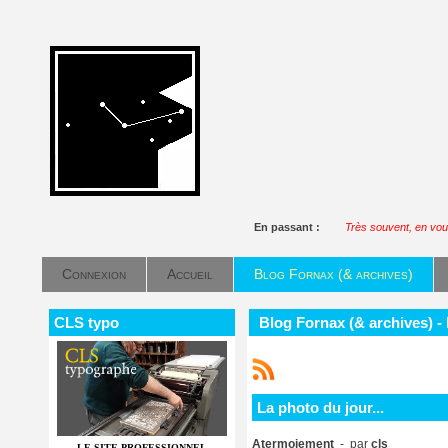
En passant :
Très souvent, en voulan
Connexion
Accueil
Blog Fornax (& archives)
CLS typo
Blog Fornax (& archives) - 
La photo du jour...
Atermoiement
- par
cls
LE SITE PROFESSIONNEL