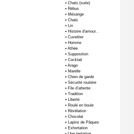
•
Chats (suite)
•
Rébus
•
Mésange
•
Chats
•
Lin
•
Histoire d'amour...
•
Cuvettier
•
Homme
•
Athée
•
Supposition
•
Cocktail
•
Arago
•
Marelle
•
Chien de garde
•
Sécurité routière
•
File d’attente
•
Tradition
•
Liberté
•
Roulé en boule
•
Révélation
•
Chocolat
•
Lapins de Pâques
•
Exhortation
•
Une tentative...