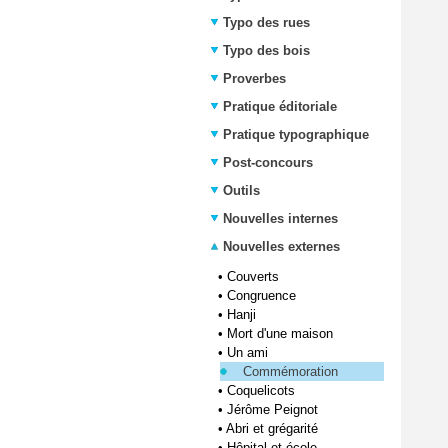
Typo des rues
Typo des bois
Proverbes
Pratique éditoriale
Pratique typographique
Post-concours
Outils
Nouvelles internes
Nouvelles externes
•
Couverts
•
Congruence
•
Hanji
•
Mort d'une maison
•
Un ami
Commémoration
•
Coquelicots
•
Jérôme Peignot
•
Abri et grégarité
•
Hôpital et école