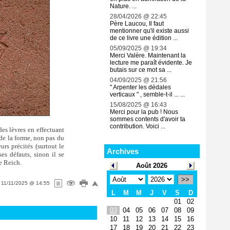
Nature. ...
28/04/2026 @ 22:45
Père Laucou, Il faut
mentionner qu'il existe aussi
de ce livre une édition ...
05/09/2025 @ 19:34
Merci Valère. Maintenant la
lecture me paraît évidente. Je
butais sur ce mot sa ...
04/09/2025 @ 21:56
" Arpenter les dédales
verticaux " , semble-t-il ... ...
15/08/2025 @ 16:43
Merci pour la pub ! Nous
sommes contents d'avoir ta
contribution. Voici ...
es lèvres en effectuant
 de la forme, non pas du
rs précités (surtout le
Archives
es défauts, sinon il se
e Reich.
Août 2026
>>
e
11/11/2025 @ 14:55
L
M
M
J
V
S
D
01
02
03
04
05
06
07
08
09
10
11
12
13
14
15
16
17
18
19
20
21
22
23