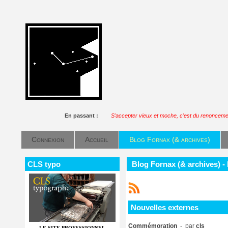
En passant :
S'accepter vieux et moche, c'est du renoncement
Connexion
Accueil
Blog Fornax (& archives)
CLS typo
Blog Fornax (& archives) -
Nouvelles externes
Commémoration
- par
cls
LE SITE PROFESSIONNEL