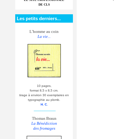
DE CLS
Les petits derniers...
L’homme au coin
La vie...
10 pages,
format 8,5 x 8,5 cm.
tirage à environ 30 exemplaires en
typographie au plomb.
H. C.
__________
Thomas Braun
La Bénédiction
des fromages