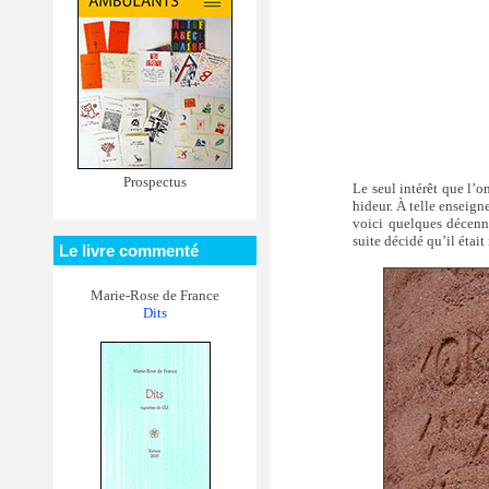
Prospectus
Le seul intérêt que l’o
hideur. À telle enseign
voici quelques décennie
suite décidé qu’il étai
Le livre commenté
Marie-Rose de France
Dits