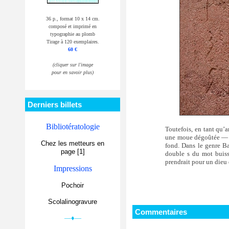
36 p., format 10 x 14 cm.
composé et imprimé en
typographie au plomb
Tirage à 120 exemplaires.
60 €
(cliquer sur l'image
pour en savoir plus)
Derniers billets
Bibliotératologie
Toutefois, en tant qu’
une moue dégoûtée — je 
Chez les metteurs en
fond. Dans le genre Ba
page [1]
double s du mot buisso
prendrait pour un dieu
Impressions
Pochoir
Scolalinogravure
Commentaires
—♦—