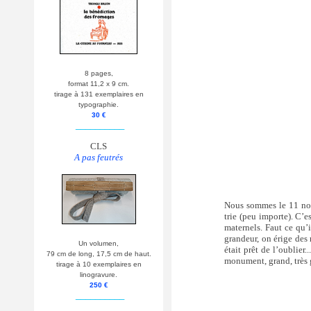
8 pages,
format 11,2 x 9 cm.
tirage à 131 exemplaires en
typographie.
30 €
__________
CLS
A pas feutrés
Nous sommes le 11 n
trie (peu importe). C’e
maternels. Faut ce qu’i
grandeur, on érige des
Un volumen,
était prêt de l’oublie
79 cm de long, 17,5 cm de haut.
monument, grand, très g
tirage à 10 exemplaires en
linogravure.
250 €
__________