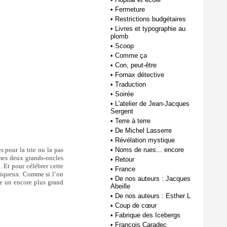
•
Fermeture
•
Restrictions budgétaires
•
Livres et typographie au
plomb
•
Scoop
•
Comme ça
•
Con, peut-être
•
Fornax détective
•
Traduction
•
Soirée
•
L'atelier de Jean-Jacques
Sergent
•
Terre à terre
•
De Michel Lasserre
•
Révélation mystique
s pour la trie ou la pas
•
Noms de rues... encore
t mes deux grands-oncles
•
Retour
. Et pour célébrer cette
•
France
lliqueux. Comme si l’on
•
De nos auteurs : Jacques
ge un encore plus grand
Abeille
•
De nos auteurs : Esther L
•
Coup de cœur
•
Fabrique des Icebergs
•
François Caradec