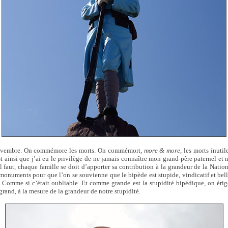
ovembre. On commémore les morts. On commémort,
more & more,
les morts inutile
st ainsi que j’ai eu le privilège de ne jamais connaître mon grand-père paternel e
l faut, chaque famille se doit d’apporter sa contribution à la grandeur de la Nation
 monuments pour que l’on se souvienne que le bipède est stupide, vindicatif et be
r... Comme si c’était oubliable. Et comme grande est la stupidité bipédique, on éri
rand, à la mesure de la grandeur de notre stupidité.