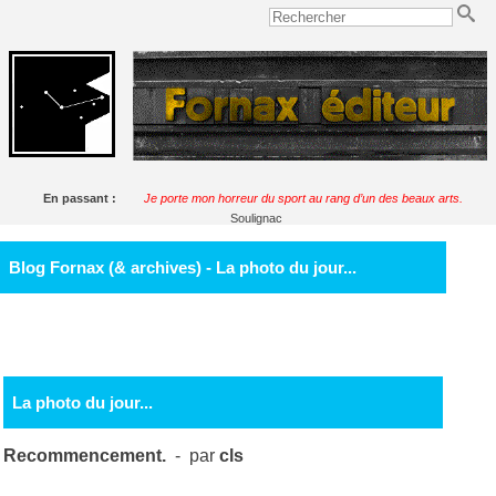
En passant :
Je porte mon horreur du sport au rang d’un des beaux arts.
Soulignac
Blog Fornax (& archives) - La photo du jour...
La photo du jour...
Recommencement.
- par
cls