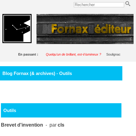
En passant :
Quelqu'un de brillant, est-il lumineux ?
Soulignac
Blog Fornax (& archives) - Outils
Outils
Brevet d'invention
- par
cls