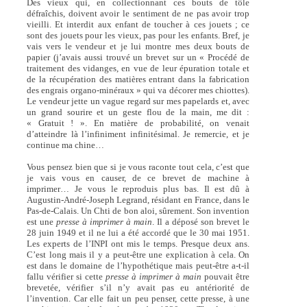
Des vieux qui, en collectionnant ces bouts de tôle
défraîchis, doivent avoir le sentiment de ne pas avoir trop
vieilli. Et interdit aux enfant de toucher à ces jouets ; ce
sont des jouets pour les vieux, pas pour les enfants. Bref, je
vais vers le vendeur et je lui montre mes deux bouts de
papier (j’avais aussi trouvé un brevet sur un « Procédé de
traitement des vidanges, en vue de leur épuration totale et
de la récupération des matières entrant dans la fabrication
des engrais organo-minéraux » qui va décorer mes chiottes).
Le vendeur jette un vague regard sur mes papelards et, avec
un grand sourire et un geste flou de la main, me dit :
« Gratuit ! ». En matière de probabilité, on venait
d’atteindre là l’infiniment infinitésimal. Je remercie, et je
continue ma chine…
Vous pensez bien que si je vous raconte tout cela, c’est que
je vais vous en causer, de ce brevet de machine à
imprimer… Je vous le reproduis plus bas. Il est dû à
Augustin-André-Joseph Legrand, résidant en France, dans le
Pas-de-Calais. Un Chti de bon aloi, sûrement. Son invention
est une
presse à imprimer à main
. Il a déposé son brevet le
28 juin 1949 et il ne lui a été accordé que le 30 mai 1951.
Les experts de l’INPI ont mis le temps. Presque deux ans.
C’est long mais il y a peut-être une explication à cela. On
est dans le domaine de l’hypothétique mais peut-être a-t-il
fallu vérifier si cette
presse à imprimer à main
pouvait être
brevetée, vérifier s’il n’y avait pas eu antériorité de
l’invention. Car elle fait un peu penser, cette presse, à une