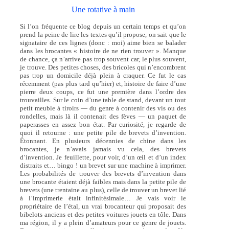
Une rotative à main
Si l’on fréquente ce blog depuis un certain temps et qu’on
prend la peine de lire les textes qu’il propose, on sait que le
signataire de ces lignes (donc : moi) aime bien se balader
dans les brocantes « histoire de ne rien trouver ». Manque
de chance, ça n’arrive pas trop souvent car, le plus souvent,
je trouve. Des petites choses, des bricoles qui n’encombrent
pas trop un domicile déjà plein à craquer. Ce fut le cas
récemment (pas plus tard qu’hier) et, histoire de faire d’une
pierre deux coups, ce fut une première dans l’ordre des
trouvailles. Sur le coin d’une table de stand, devant un tout
petit meuble à tiroirs — du genre à contenir des vis ou des
rondelles, mais là il contenait des fèves — un paquet de
paperasses en assez bon état. Par curiosité, je regarde de
quoi il retourne : une petite pile de brevets d’invention.
Étonnant. En plusieurs décennies de chine dans les
brocantes, je n’avais jamais vu cela, des brevets
d’invention. Je feuillette, pour voir, d’un œil et d’un index
distraits et… bingo ! un brevet sur une machine à imprimer.
Les probabilités de trouver des brevets d’invention dans
une brocante étaient déjà faibles mais dans la petite pile de
brevets (une trentaine au plus), celle de trouver un brevet lié
à l’imprimerie était infinitésimale… Je vais voir le
propriétaire de l’étal, un vrai brocanteur qui proposait des
bibelots anciens et des petites voitures jouets en tôle. Dans
ma région, il y a plein d’amateurs pour ce genre de jouets.