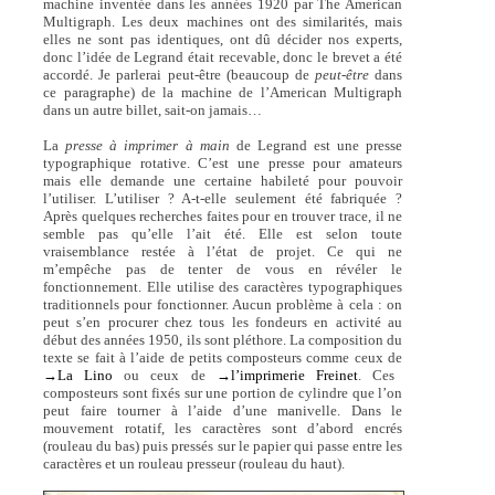
machine inventée dans les années 1920 par The American
Multigraph. Les deux machines ont des similarités, mais
elles ne sont pas identiques, ont dû décider nos experts,
donc l’idée de Legrand était recevable, donc le brevet a été
accordé. Je parlerai peut-être (beaucoup de
peut-être
dans
ce paragraphe) de la machine de l’American Multigraph
dans un autre billet, sait-on jamais…
La
presse à imprimer à main
de Legrand est une presse
typographique rotative. C’est une presse pour amateurs
mais elle demande une certaine habileté pour pouvoir
l’utiliser. L’utiliser ? A-t-elle seulement été fabriquée ?
Après quelques recherches faites pour en trouver trace, il ne
semble pas qu’elle l’ait été. Elle est selon toute
vraisemblance restée à l’état de projet. Ce qui ne
m’empêche pas de tenter de vous en révéler le
fonctionnement. Elle utilise des caractères typographiques
traditionnels pour fonctionner. Aucun problème à cela : on
peut s’en procurer chez tous les fondeurs en activité au
début des années 1950, ils sont pléthore. La composition du
texte se fait à l’aide de petits composteurs comme ceux de
→La Lino
ou ceux de
→l’imprimerie Freinet
. Ces
composteurs sont fixés sur une portion de cylindre que l’on
peut faire tourner à l’aide d’une manivelle. Dans le
mouvement rotatif, les caractères sont d’abord encrés
(rouleau du bas) puis pressés sur le papier qui passe entre les
caractères et un rouleau presseur (rouleau du haut).