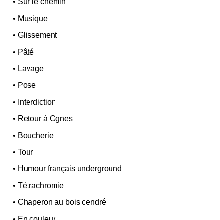
•
Sur le chemin
•
Musique
•
Glissement
•
Pâté
•
Lavage
•
Pose
•
Interdiction
•
Retour à Ognes
•
Boucherie
•
Tour
•
Humour français underground
•
Tétrachromie
•
Chaperon au bois cendré
•
En couleur