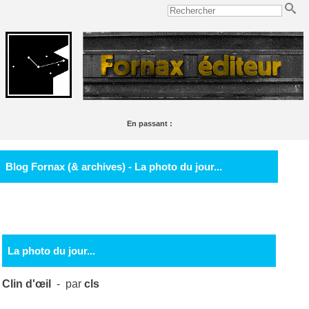
En passant :
On dirait que la race humaine risque de devenir inutile... à part les valets de chambre, bien
sûr !
Alfred Pennyworth
Blog Fornax (& archives) - La photo du jour...
La photo du jour...
Clin d'œil
- par
cls