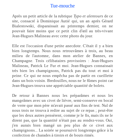
Tue-mouche
Après un petit article de la rubrique
Typo et alentours
de ce
site, consacré à Dominique Autié qui, un an après Gérard
Bialestowski, disparaissait au printemps dernier, on ne
pouvait faire moins que ce petit clin d'œil au très-vivant
Jean-Hugues Malineau avec cette photo du jour.
Elle est l'occasion d'une petite anecdote. C'était il y a bien
bien longtemps. Nous nous retrouvâmes à trois, au beau
milieu de l'automne, dans mon atelier de Bannes, en
Champagne. Trois célibataires provisoires : Jean-Hugues
Malineau, Patrick Le Fur et moi. Jean-Hugues connaissait
très bien les champignons, Patrick pas du tout et moi à
peine. Ce qui ne nous empêcha pas de partir en cueillette
dans un bois voisin. Bredouilles, nous ne le fûmes point car
Jean-Hugues trouva une appréciable quantité de bolets.
De retour à Bannes nous les préparâmes et nous les
mangeâmes avec un civet de lièvre, semi-conserve en bocal
de verre que mon père m'avait passé aux fins de test. Nul de
nous trois ne trouva à redire au sujet de ce repas ; peut-être
que les deux autres pensèrent, comme je le fis, mais ils ne le
dirent pas, que la quantité n'était pas au rendez-vous. Oui,
j'en aurais bien mangé un peu plus de ce civet aux
champignons... La soirée se poursuivit longtemps grâce à la
confection de charades à tiroirs et de bouts rimés.