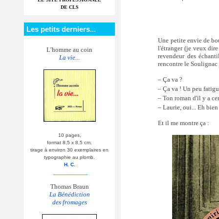
DE CLS
Les petits derniers...
Une petite envie de bo
l'étranger (je veux dir
L’homme au coin
revendeur des échantil
La vie...
rencontre le Souligna
– Ça va ?
– Ça va ! Un peu fatigué
– Ton roman d'il y a cen
– Laurie, oui... Eh bien 
Et il me montre ça :
10 pages,
format 8,5 x 8,5 cm.
tirage à environ 30 exemplaires en
typographie au plomb.
H. C.
__________
Thomas Braun
La Bénédiction
des fromages