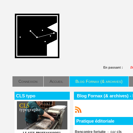
En passant :
Bé
Connexion
Accueil
Blog Fornax (& archives)
CLS typo
Blog Fornax (& archives) - 
Pratique éditoriale
Rencontre fortuite
- par
cls
LE SITE PROFESSIONNEL