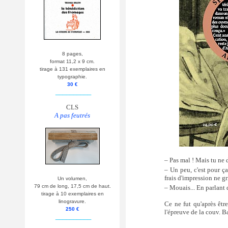
8 pages,
format 11,2 x 9 cm.
tirage à 131 exemplaires en
typographie.
30 €
__________
CLS
A pas feutrés
– Pas mal ! Mais tu ne 
– Un peu, c'est pour ça
frais d'impression ne gr
Un volumen,
79 cm de long, 17,5 cm de haut.
– Mouais... En parlant d
tirage à 10 exemplaires en
linogravure.
Ce ne fut qu'après êtr
250 €
l'épreuve de la couv. Bas
__________