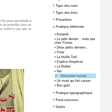
Typo des rues
Typo des bois
Proverbes
 vélo pour une balade à
it de recueillir chez un
Pratique éditoriale
n, voilà-t-y pas que je
•
Autopub
•
Le petit dernier... mais pas
chez Fornax
•
Deux petits derniers...
•
Polar
•
La feuille Toril
•
Espèce d'espèces
•
La Boétie
•
Nul
Rencontre fortuite
•
Un muet qui fait causer.
•
Bon goût
Pratique typographique
Post-concours
Outils