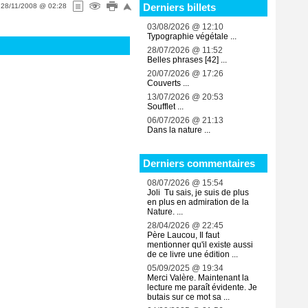
Derniers billets
e
28/11/2008 @ 02:28
03/08/2026 @ 12:10
Typographie végétale ...
28/07/2026 @ 11:52
Belles phrases [42] ...
20/07/2026 @ 17:26
Couverts ...
13/07/2026 @ 20:53
Soufflet ...
06/07/2026 @ 21:13
Dans la nature ...
Derniers commentaires
08/07/2026 @ 15:54
Joli Tu sais, je suis de plus
en plus en admiration de la
Nature. ...
28/04/2026 @ 22:45
Père Laucou, Il faut
mentionner qu'il existe aussi
de ce livre une édition ...
05/09/2025 @ 19:34
Merci Valère. Maintenant la
lecture me paraît évidente. Je
butais sur ce mot sa ...