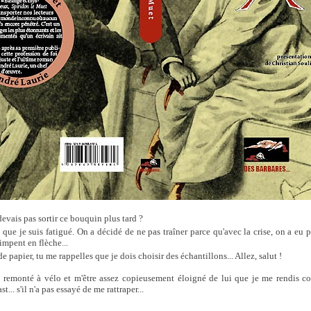
devais pas sortir ce bouquin plus tard ?
 que je suis fatigué. On a décidé de ne pas traîner parce qu'avec la crise, on a eu p
impent en flèche...
e papier, tu me rappelles que je dois choisir des échantillons... Allez, salut !
e remonté à vélo et m'être assez copieusement éloigné de lui que je me rendis c
t... s'il n'a pas essayé de me rattraper...