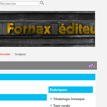
réhensible.
Soulignac
Rubriques
Tératologie livresque
Typo rurale