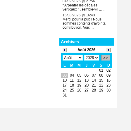
04/09/2025 @ 21:56
" Arpenter les dédales
verticaux " , semble-t-il ... ...
15/08/2025 @ 16:43
Merci pour la pub ! Nous
sommes contents d'avoir ta
contribution. Voici ...
Archives
Août 2026
>>
L
M
M
J
V
S
D
01
02
03
04
05
06
07
08
09
10
11
12
13
14
15
16
17
18
19
20
21
22
23
24
25
26
27
28
29
30
31