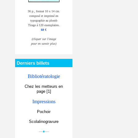
36 p., format 10 x 14 cm.
composé et imprimé en
typographie au plomb
Tirage à 120 exemplaires.
60 €
(cliquer sur l'image
pour en savoir plus)
Derniers billets
Bibliotératologie
Chez les metteurs en
page [1]
Impressions
Pochoir
Scolalinogravure
—♦—