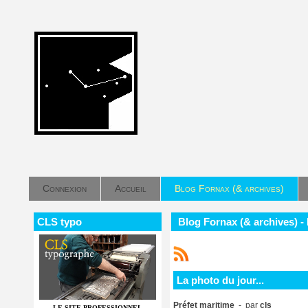
Connexion
Accueil
Blog Fornax (& archives)
CLS typo
Blog Fornax (& archives) - 
La photo du jour...
Préfet maritime
- par
cls
LE SITE PROFESSIONNEL