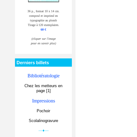
36 p., format 10 x 14 cm.
composé et imprimé en
typographie au plomb
Tirage à 120 exemplaires.
60 €
(cliquer sur l'image
pour en savoir plus)
Derniers billets
Bibliotératologie
Chez les metteurs en
page [1]
Impressions
Pochoir
Scolalinogravure
—♦—