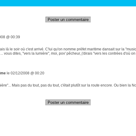
Poster un commentaire
008 @ 00:39
étais là le soir où c'est arrivé. C'lui qu'on nomme préfet maritime dansait sur la "mus
... vous dites, "vers la lumière", moi, pov' pêcheur, j'dirais "vers les contrées d'où on 
time
le 02/12/2008 @ 00:20
ière"... Mais pas du tout, pas du tout, c'était plutôt sur la route encore. Ou bien la
Poster un commentaire