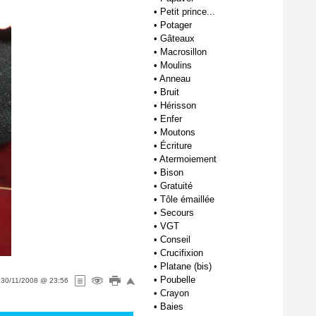
•
Petit prince...
•
Potager
•
Gâteaux
•
Macrosillon
•
Moulins
•
Anneau
•
Bruit
•
Hérisson
•
Enfer
•
Moutons
•
Écriture
•
Atermoiement
•
Bison
•
Gratuité
•
Tôle émaillée
•
Secours
•
VGT
•
Conseil
•
Crucifixion
•
Platane (bis)
•
Poubelle
e
30/11/2008 @ 23:56
•
Crayon
•
Baies