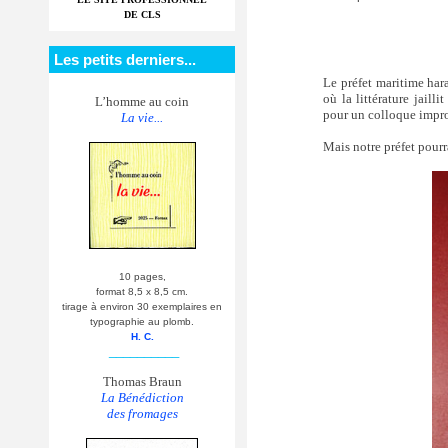
DE CLS
Les petits derniers...
Le préfet maritime har
où la littérature jaill
L’homme au coin
pour un colloque impro
La vie...
Mais notre préfet pourr
10 pages,
format 8,5 x 8,5 cm.
tirage à environ 30 exemplaires en
typographie au plomb.
H. C.
__________
Thomas Braun
La Bénédiction
des fromages