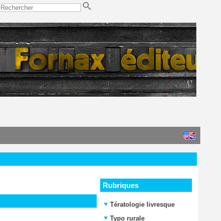
Rubriques
Tératologie livresque
Typo rurale