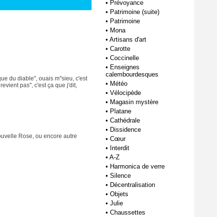
•
Prévoyance
•
Patrimoine (suite)
•
Patrimoine
•
Mona
•
Artisans d'art
•
Carotte
•
Coccinelle
•
Enseignes
calembourdesques
ique du diable", ouais m"sieu, c'est
•
Météo
revient pas", c'est ça que j'dit,
•
Vélocipède
•
Magasin mystère
•
Platane
•
Cathédrale
•
Dissidence
 Nouvelle Rose, ou encore autre
•
Cœur
•
Interdit
•
A-Z
•
Harmonica de verre
•
Silence
•
Décentralisation
•
Objets
•
Julie
•
Chaussettes