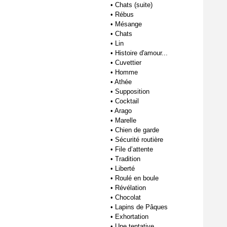
•
Chats (suite)
•
Rébus
•
Mésange
•
Chats
•
Lin
•
Histoire d'amour...
•
Cuvettier
•
Homme
•
Athée
•
Supposition
•
Cocktail
•
Arago
•
Marelle
•
Chien de garde
•
Sécurité routière
•
File d’attente
•
Tradition
•
Liberté
•
Roulé en boule
•
Révélation
•
Chocolat
•
Lapins de Pâques
•
Exhortation
•
Une tentative...