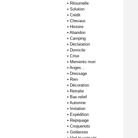
•
Ritournelle
•
Solution
•
Crédit
•
Chevaux
•
Histoire
•
Abandon
•
Camping
•
Déclaration
•
Domicile
•
Crise
•
Memento mori
•
Anges...
•
Dressage
•
Rien
•
Décoration
•
Retraite
•
Bas-relief
•
Automne
•
Imitation
•
Expédition
•
Repiquage
•
Croquenots
•
Godasses
•
Vint le vain vin