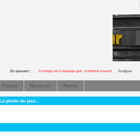
En passant :
Le temps est à nouveau gris ; il remet le couvert.
Soulignac
Fichiers
Nouvelles
Photos
La photo du jour...