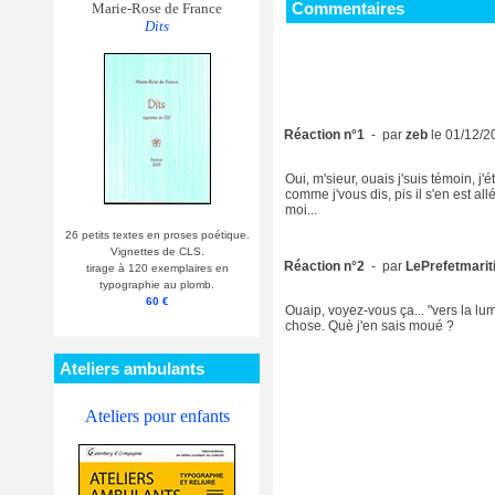
Commentaires
Marie-Rose de France
Dits
Réaction n°1
- par
zeb
le 01/12/2
Oui, m'sieur, ouais j'suis témoin, j'
comme j'vous dis, pis il s'en est allé
moi...
26 petits textes en proses poétique.
Vignettes de CLS.
Réaction n°2
- par
LePrefetmari
tirage à 120 exemplaires en
typographie au plomb.
60 €
Ouaip, voyez-vous ça... "vers la lum
chose. Què j'en sais moué ?
Ateliers ambulants
Ateliers pour enfants