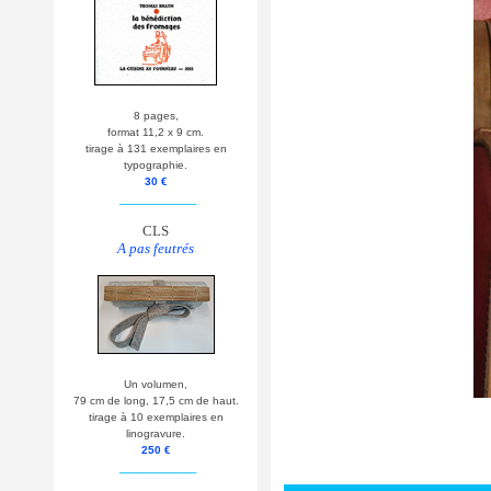
8 pages,
format 11,2 x 9 cm.
tirage à 131 exemplaires en
typographie.
30 €
__________
CLS
A pas feutrés
Un volumen,
79 cm de long, 17,5 cm de haut.
tirage à 10 exemplaires en
linogravure.
250 €
__________