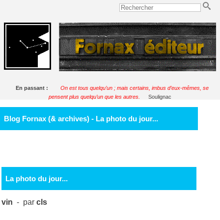
En passant :
On est tous quelqu’un ; mais certains, imbus d’eux-mêmes, se
pensent plus quelqu’un que les autres.
Soulignac
Blog Fornax (& archives) - La photo du jour...
La photo du jour...
vin
- par
cls