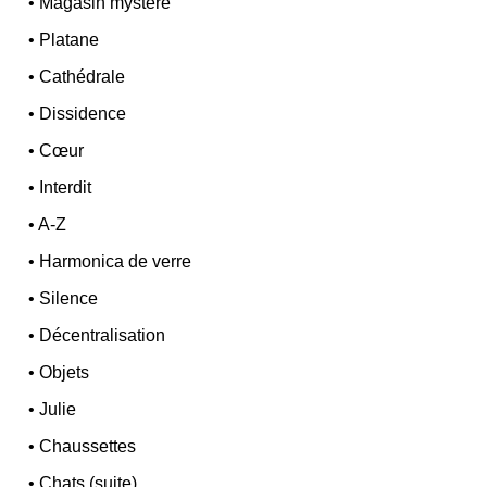
•
Magasin mystère
•
Platane
•
Cathédrale
•
Dissidence
•
Cœur
•
Interdit
•
A-Z
•
Harmonica de verre
•
Silence
•
Décentralisation
•
Objets
•
Julie
•
Chaussettes
•
Chats (suite)