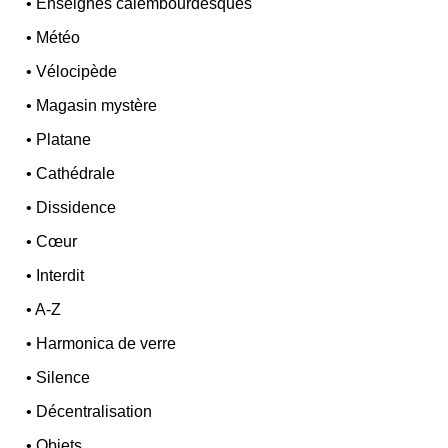
•
Enseignes calembourdesques
•
Météo
•
Vélocipède
•
Magasin mystère
•
Platane
•
Cathédrale
•
Dissidence
•
Cœur
•
Interdit
•
A-Z
•
Harmonica de verre
•
Silence
•
Décentralisation
•
Objets