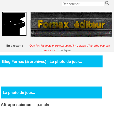
En passant :
Que font les mots entre eux quand il n'y a pas d'humains pour les
embêter ?
Soulignac
Blog Fornax (& archives) - La photo du jour...
La photo du jour...
Attrape-science
- par
cls