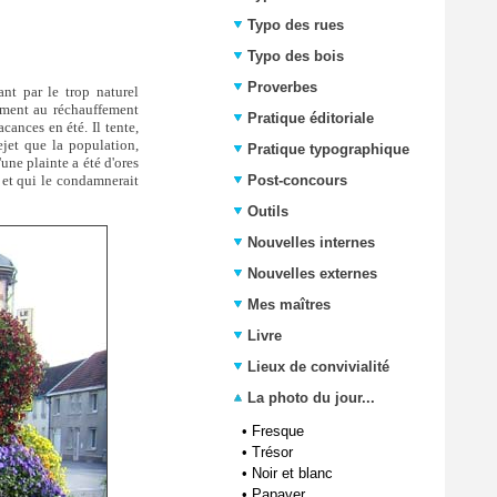
Typo des rues
Typo des bois
Proverbes
nt par le trop naturel
ement au réchauffement
Pratique éditoriale
cances en été. Il tente,
rejet que la population,
Pratique typographique
une plainte a été d'ores
t et qui le condamnerait
Post-concours
Outils
Nouvelles internes
Nouvelles externes
Mes maîtres
Livre
Lieux de convivialité
La photo du jour...
•
Fresque
•
Trésor
•
Noir et blanc
•
Papaver