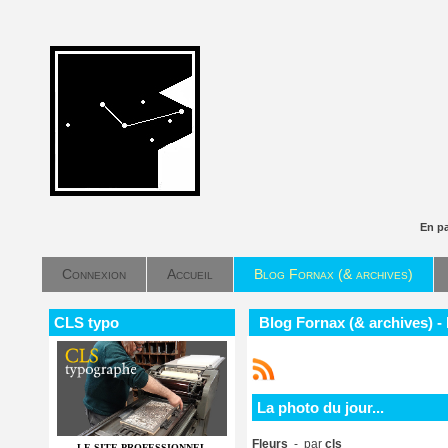
En p
Connexion
Accueil
Blog Fornax (& archives)
CLS typo
Blog Fornax (& archives) - 
La photo du jour...
Fleurs
- par
cls
LE SITE PROFESSIONNEL