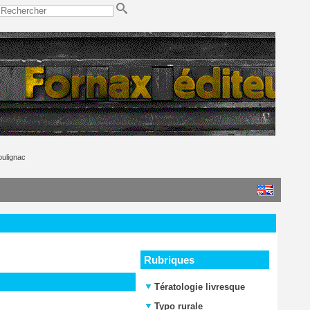
ulignac
Rubriques
Tératologie livresque
Typo rurale