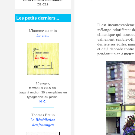
DE CLS
Les petits derniers...
Il est incontestablem
mélange odoriférant d
L’homme au coin
climatique qui nous occ
La vie...
vainement semble-t-il, 
derrière ses édiles, ma
et déjà déposée contre 
pendant un an à mettre 
10 pages,
format 8,5 x 8,5 cm.
tirage à environ 30 exemplaires en
typographie au plomb.
H. C.
__________
Thomas Braun
La Bénédiction
des fromages