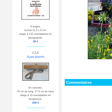
8 pages,
format 11,2 x 9 cm.
tirage à 131 exemplaires en
typographie.
30 €
__________
CLS
A pas feutrés
Commentaires
Un volumen,
79 cm de long, 17,5 cm de haut.
tirage à 10 exemplaires en
linogravure.
250 €
__________