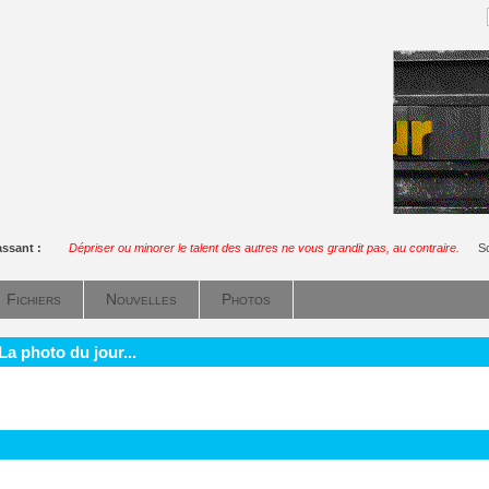
assant :
Dépriser ou minorer le talent des autres ne vous grandit pas, au contraire.
So
Fichiers
Nouvelles
Photos
La photo du jour...