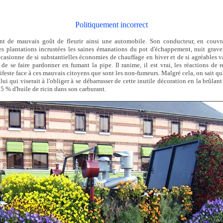
Politiquement incorrect
ent de mauvais goût de fleurir ainsi une automobile. Son conducteur, en couvra
es plantations incrustées les saines émanations du pot d'échappement, nuit grav
asionne de si substantielles économies de chauffage en hiver et de si agréables va
de se faire pardonner en fumant la pipe. Il ranime, il est vrai, les réactions de 
nifeste face à ces mauvais citoyens que sont les non-fumeurs. Malgré cela, on sait qu'
lui qui viserait à l'obliger à se débarrasser de cette inutile décoration en la brûlan
5 % d'huile de ricin dans son carburant.