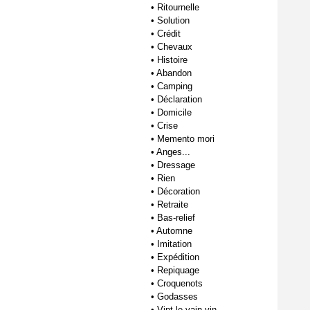
•
Ritournelle
•
Solution
•
Crédit
•
Chevaux
•
Histoire
•
Abandon
•
Camping
•
Déclaration
•
Domicile
•
Crise
•
Memento mori
•
Anges...
•
Dressage
•
Rien
•
Décoration
•
Retraite
•
Bas-relief
•
Automne
•
Imitation
•
Expédition
•
Repiquage
•
Croquenots
•
Godasses
•
Vint le vain vin