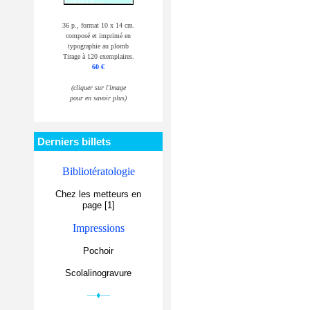
36 p., format 10 x 14 cm.
composé et imprimé en
typographie au plomb
Tirage à 120 exemplaires.
60 €
(cliquer sur l'image
pour en savoir plus)
Derniers billets
Bibliotératologie
Chez les metteurs en
page [1]
Impressions
Pochoir
Scolalinogravure
—♦—