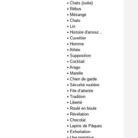
•
Chats (suite)
•
Rébus
•
Mésange
•
Chats
•
Lin
•
Histoire d'amour...
•
Cuvettier
•
Homme
•
Athée
•
Supposition
•
Cocktail
•
Arago
•
Marelle
•
Chien de garde
•
Sécurité routière
•
File d’attente
•
Tradition
•
Liberté
•
Roulé en boule
•
Révélation
•
Chocolat
•
Lapins de Pâques
•
Exhortation
•
Une tentative...