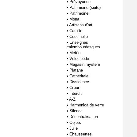
•
Prévoyance
•
Patrimoine (suite)
•
Patrimoine
•
Mona
•
Artisans d'art
•
Carotte
•
Coccinelle
•
Enseignes
calembourdesques
•
Météo
•
Vélocipède
•
Magasin mystère
•
Platane
•
Cathédrale
•
Dissidence
•
Cœur
•
Interdit
•
A-Z
•
Harmonica de verre
•
Silence
•
Décentralisation
•
Objets
•
Julie
•
Chaussettes