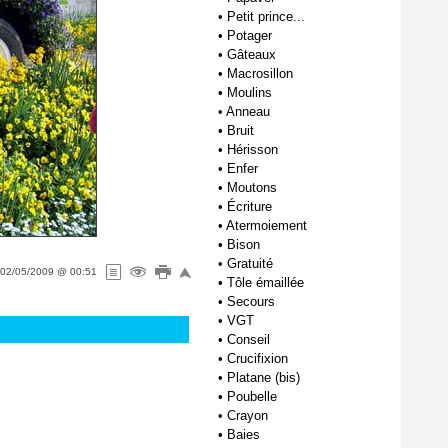
•
Petit prince...
•
Potager
•
Gâteaux
•
Macrosillon
•
Moulins
•
Anneau
•
Bruit
•
Hérisson
•
Enfer
•
Moutons
•
Écriture
•
Atermoiement
•
Bison
•
Gratuité
02/05/2009 @ 00:51
•
Tôle émaillée
•
Secours
•
VGT
•
Conseil
•
Crucifixion
•
Platane (bis)
•
Poubelle
•
Crayon
•
Baies