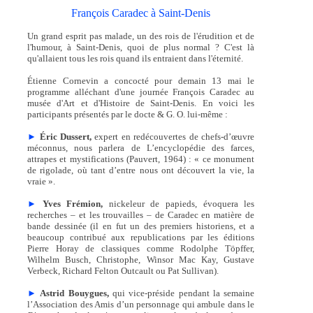
François Caradec à Saint-Denis
Un grand esprit pas malade, un des rois de l'érudition et de
l'humour, à Saint-Denis, quoi de plus normal ? C'est là
qu'allaient tous les rois quand ils entraient dans l'éternité.
Étienne Cornevin a concocté pour demain 13 mai le
programme alléchant d'une journée François Caradec au
musée d'Art et d'Histoire de Saint-Denis. En voici les
participants présentés par le docte & G. O. lui-même :
►
Éric Dussert,
expert en redécouvertes de chefs-d’œuvre
méconnus, nous parlera de L’encyclopédie des farces,
attrapes et mystifications (Pauvert, 1964) : « ce monument
de rigolade, où tant d’entre nous ont découvert la vie, la
vraie ».
►
Yves Frémion,
nickeleur de papieds, évoquera les
recherches – et les trouvailles – de Caradec en matière de
bande dessinée (il en fut un des premiers historiens, et a
beaucoup contribué aux republications par les éditions
Pierre Horay de classiques comme Rodolphe Töpffer,
Wilhelm Busch, Christophe, Winsor Mac Kay, Gustave
Verbeck, Richard Felton Outcault ou Pat Sullivan).
►
Astrid Bouygues,
qui vice-préside pendant la semaine
l’Association des Amis d’un personnage qui ambule dans le