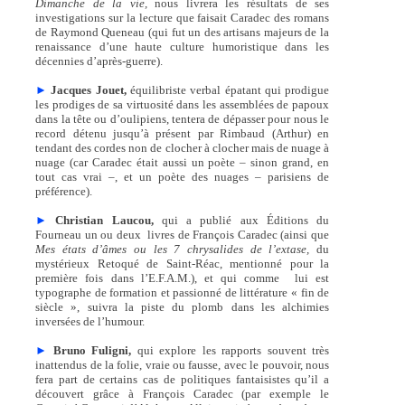
Dimanche de la vie,
nous livrera les résultats de ses
investigations sur la lecture que faisait Caradec des romans
de Raymond Queneau (qui fut un des artisans majeurs de la
renaissance d’une haute culture humoristique dans les
décennies d’après-guerre).
►
Jacques Jouet,
équilibriste verbal épatant qui prodigue
les prodiges de sa virtuosité dans les assemblées de papoux
dans la tête ou d’oulipiens, tentera de dépasser pour nous le
record détenu jusqu’à présent par Rimbaud (Arthur) en
tendant des cordes non de clocher à clocher mais de nuage à
nuage (car Caradec était aussi un poète – sinon grand, en
tout cas vrai –, et un poète des nuages – parisiens de
préférence).
►
Christian Laucou,
qui a publié aux Éditions du
Fourneau un ou deux livres de François Caradec (ainsi que
Mes états d’âmes ou les 7 chrysalides de l’extase,
du
mystérieux Retoqué de Saint-Réac, mentionné pour la
première fois dans l’E.F.A.M.), et qui comme lui est
typographe de formation et passionné de littérature « fin de
siècle », suivra la piste du plomb dans les alchimies
inversées de l’humour.
►
Bruno Fuligni,
qui explore les rapports souvent très
inattendus de la folie, vraie ou fausse, avec le pouvoir, nous
fera part de certains cas de politiques fantaisistes qu’il a
découvert grâce à François Caradec (par exemple le