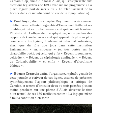
Captain’ Cap, ami d’Alphonse Allais, qui s’est présenté aux
élections législatives de 1893 avec sur son programme « La
place Pigalle port de mer » ou « Le rétablissement de la
licence dans les rues du point de vue de la repopulation »)
►
Paul Gayot,
dont le compère Ruy Launoir a récemment
publié une excellente biographie d’Emmanuel Peillet et ses
doubles, et qui est probablement celui qui connaît le mieux
l’histoire du Collège de ’Pataphysique, nous parlera des
rapports de Caradec avec celui qui apparaît de plus en plus
comme son instigateur, fondateur et principal animateur,
ainsi que du rôle que joua dans cette institution
éminemment « monstrueuse » (et très portée sur la
tératophilie poétique) celui qui y fut « Régent toponome et
celtipète », « Régent de céphalorgie appliquée », « Régent
de Colombophilie » et enfin « Régent d’alcoolisme
éthique ».
►
Étienne Cornevin
enfin, l’organisateur (plutôt gentil) de
cette journée et écriveur de ces lignes, essaiera de présenter
synthétiquement l’apport philosophique et critique de
Caradec, et tentera d’articuler deux ou trois pensées plus ou
moins penchées sur une phrase d’Allais devenue le titre
d’un recueil de ses 150 meilleurs contes : La logique mène
à tout à condition d’en sortir.