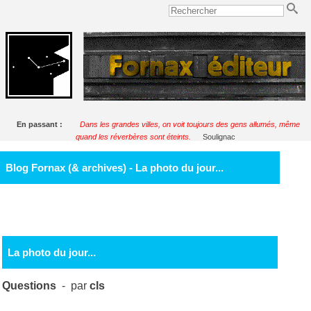
En passant :
Dans les grandes villes, on voit toujours des gens allumés, même
quand les réverbères sont éteints.
Soulignac
Blog Fornax (& archives) - La photo du jour...
La photo du jour...
Questions
- par
cls