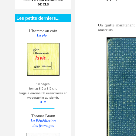
DE CLS
Les petits derniers...
On quitte maintenant l
amateurs.
L’homme au coin
La vie...
10 pages,
format 8,5 x 8,5 cm.
tirage à environ 30 exemplaires en
typographie au plomb.
H. C.
__________
Thomas Braun
La Bénédiction
des fromages