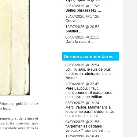
Typographie végétale ...
28/07/2026 @ 11:52
Belles phrases [42] ...
20/07/2026 @ 17:26
Couverts ...
13/07/2026 @ 20:53
Soufflet ...
06/07/2026 @ 21:13
Dans la nature ...
Derniers commentaires
08/07/2026 @ 15:54
Joli Tu sais, je suis de plus
en plus en admiration de la
Nature. ...
28/04/2026 @ 22:45
Père Laucou, Il faut
mentionner qu'il existe aussi
de ce livre une édition ...
05/09/2025 @ 19:34
Mouton, publiée chez
Merci Valère. Maintenant la
de bois.
lecture me paraît évidente. Je
butais sur ce mot sa ...
emier plat de reliure et
04/09/2025 @ 21:56
ges. Elles prouvent que
" Arpenter les dédales
 a escaladé avec brio la
verticaux " , semble-t-il ... ...
15/08/2025 @ 16:43