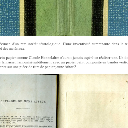
cimen d'un rare intérêt tératologique. D'une inventivité surprenante dans la t
oi des matériaux.
 plein papier comme Claude Honnelaître n'aurait jamais espéré en réaliser une. Un d
ns la masse, harmonisé subtilement avec un papier peint composite en bandes vertica
crire sur une pièce de titre de papier jaune Afnor 2.