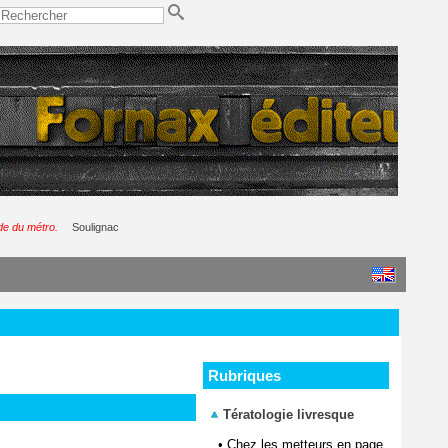
de du métro.
Soulignac
Rubriques
Tératologie livresque
•
Chez les metteurs en page