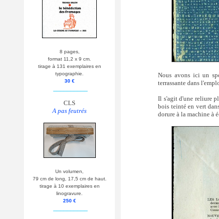
8 pages,
format 11,2 x 9 cm.
tirage à 131 exemplaires en
typographie.
Nous avons ici un spé
30 €
terrassante dans l'empl
__________
Il s'agit d'une reliure
CLS
bois teinté en vert da
A pas feutrés
dorure à la machine à é
Un volumen,
79 cm de long, 17,5 cm de haut.
tirage à 10 exemplaires en
linogravure.
250 €
__________