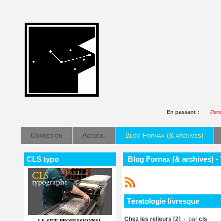
En passant :
Pers
Connexion
Accueil
Blog Fornax (& archives)
CLS typo
Blog Fornax (& archives) - 
Tératologie livresque
Chez les relieurs [2]
- par
cls
LE SITE PROFESSIONNEL