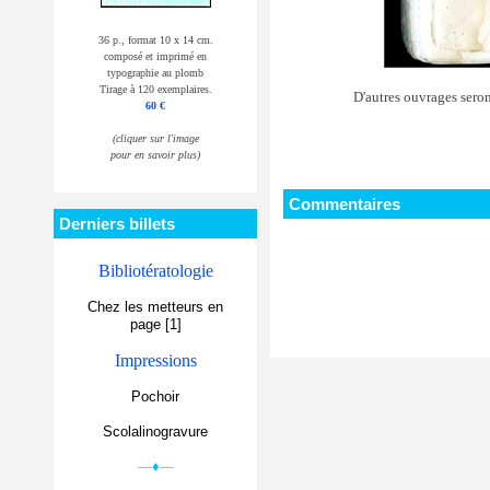
36 p., format 10 x 14 cm.
composé et imprimé en
typographie au plomb
Tirage à 120 exemplaires.
D'autres ouvrages seron
60 €
(cliquer sur l'image
pour en savoir plus)
Commentaires
Derniers billets
Bibliotératologie
Chez les metteurs en
page [1]
Impressions
Pochoir
Scolalinogravure
—♦—