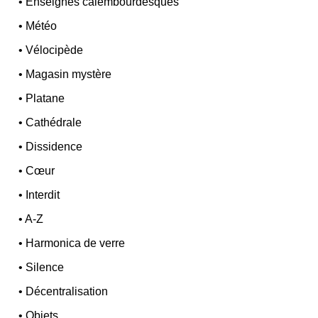
•
Enseignes calembourdesques
•
Météo
•
Vélocipède
•
Magasin mystère
•
Platane
•
Cathédrale
•
Dissidence
•
Cœur
•
Interdit
•
A-Z
•
Harmonica de verre
•
Silence
•
Décentralisation
•
Objets