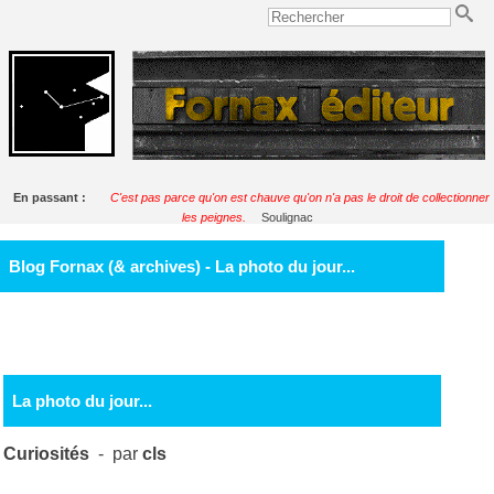
En passant :
C'est pas parce qu'on est chauve qu'on n'a pas le droit de collectionner
les peignes.
Soulignac
Blog Fornax (& archives) - La photo du jour...
La photo du jour...
Curiosités
- par
cls