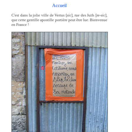
Accueil
C'est dans la jolie ville de Vertus [
sic
], rue des Juifs [re-
sic
],
que cette gentille apostille portière peut être lue. Bienvenue
en France !