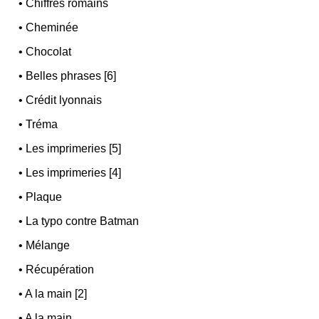
•
Chiffres romains
•
Cheminée
•
Chocolat
•
Belles phrases [6]
•
Crédit lyonnais
•
Tréma
•
Les imprimeries [5]
•
Les imprimeries [4]
•
Plaque
•
La typo contre Batman
•
Mélange
•
Récupération
•
A la main [2]
•
A la main