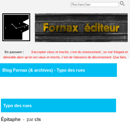
En passant :
S'accepter vieux et moche, c'est du renoncement ; se voir fringant et
désirable alors qu'on est vieux et moche, c'est de l'absence de discernement. Que faire,
donc, quand on est vieux et moche ?
Soulignac
Blog Fornax (& archives) - Typo des rues
Typo des rues
Épitaphe
- par
cls