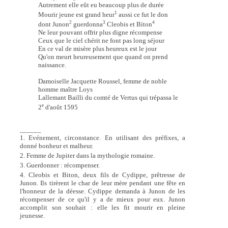
Autrement elle eût eu beaucoup plus de durée
1
Mourir jeune est grand heur
aussi ce fut le don
2
3
4
dont Junon
guerdonna
Cleobis et Biton
Ne leur pouvant offrir plus digne récompense
Ceux que le ciel chérit ne font pas long séjour
En ce val de misère plus heureux est le jour
Qu'on meurt heureusement que quand on prend
naissance.
Damoiselle Jacquette Roussel, femme de noble
homme maître Loys
Lallemant Bailli du comté de Vertus qui trépassa le
e
2
d'août 1595
______
1. Evénement, circonstance. En utilisant des préfixes, a
donné bonheur et malheur.
2. Femme de Jupiter dans la mythologie romaine.
3. Guerdonner : récompenser.
4. Cleobis et Biton, deux fils de Cydippe, prêtresse de
Junon. Ils tirèrent le char de leur mère pendant une fête en
l'honneur de la déesse. Cydippe demanda à Junon de les
récompenser de ce qu'il y a de mieux pour eux. Junon
accomplit son souhait : elle les fit mourir en pleine
jeunesse.