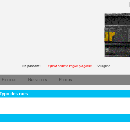
En passant :
Il pleut comme vague qui glisse.
Soulignac
Fichiers
Nouvelles
Photos
 Typo des rues