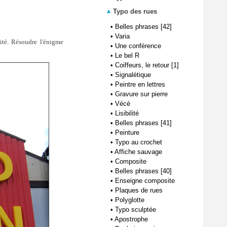
Typo des rues
•
Belles phrases [42]
•
Varia
lité. Résoudre l'énigme
•
Une conférence
.
•
Le bel R
•
Coiffeurs, le retour [1]
•
Signalétique
•
Peintre en lettres
•
Gravure sur pierre
•
Vécé
•
Lisibilité
•
Belles phrases [41]
•
Peinture
•
Typo au crochet
•
Affiche sauvage
•
Composite
•
Belles phrases [40]
•
Enseigne composite
•
Plaques de rues
•
Polyglotte
•
Typo sculptée
•
Apostrophe