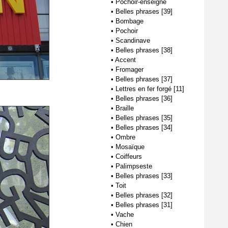
•
Pochoir-enseigne
•
Belles phrases [39]
•
Bombage
•
Pochoir
•
Scandinave
•
Belles phrases [38]
•
Accent
•
Fromager
•
Belles phrases [37]
•
Lettres en fer forgé [11]
•
Belles phrases [36]
•
Braille
•
Belles phrases [35]
•
Belles phrases [34]
•
Ombre
•
Mosaïque
•
Coiffeurs
•
Palimpseste
•
Belles phrases [33]
•
Toit
•
Belles phrases [32]
•
Belles phrases [31]
•
Vache
•
Chien