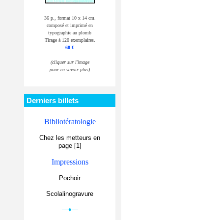
36 p., format 10 x 14 cm.
composé et imprimé en
typographie au plomb
Tirage à 120 exemplaires.
60 €
(cliquer sur l'image
pour en savoir plus)
Derniers billets
Bibliotératologie
Chez les metteurs en
page [1]
Impressions
Pochoir
Scolalinogravure
—♦—