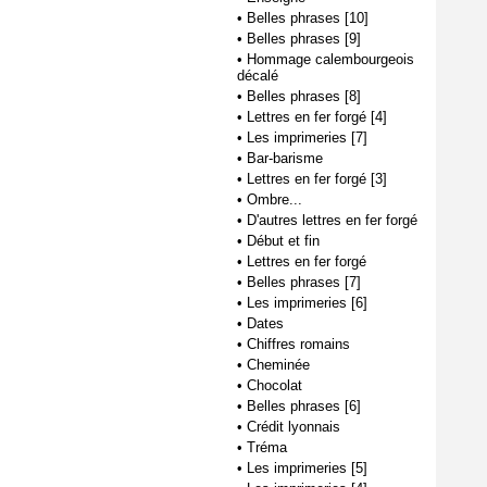
•
Belles phrases [10]
•
Belles phrases [9]
•
Hommage calembourgeois
décalé
•
Belles phrases [8]
•
Lettres en fer forgé [4]
•
Les imprimeries [7]
•
Bar-barisme
•
Lettres en fer forgé [3]
•
Ombre...
•
D'autres lettres en fer forgé
•
Début et fin
•
Lettres en fer forgé
•
Belles phrases [7]
•
Les imprimeries [6]
•
Dates
•
Chiffres romains
•
Cheminée
•
Chocolat
•
Belles phrases [6]
•
Crédit lyonnais
•
Tréma
•
Les imprimeries [5]