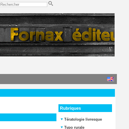
Rubriques
Tératologie livresque
Typo rurale