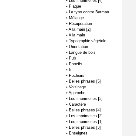
•
Les imprimeries [4]
•
Plaque
•
La typo contre Batman
•
Mélange
•
Récupération
•
A la main [2]
•
A la main
•
Typographie végétale
•
Orientation
•
Langue de bois
•
Pub
•
Poncifs
•
li
•
Pochoirs
•
Belles phrases [5]
•
Voisinage
•
Approche
•
Les imprimeries [3]
•
Caractère
•
Belles phrases [4]
•
Les imprimeries [2]
•
Les imprimeries [1]
•
Belles phrases [3]
•
Enseignes