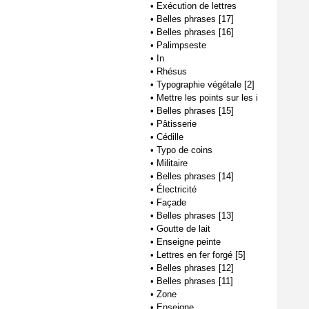
•
Exécution de lettres
•
Belles phrases [17]
•
Belles phrases [16]
•
Palimpseste
•
In
•
Rhésus
•
Typographie végétale [2]
•
Mettre les points sur les i
•
Belles phrases [15]
•
Pâtisserie
•
Cédille
•
Typo de coins
•
Militaire
•
Belles phrases [14]
•
Électricité
•
Façade
•
Belles phrases [13]
•
Goutte de lait
•
Enseigne peinte
•
Lettres en fer forgé [5]
•
Belles phrases [12]
•
Belles phrases [11]
•
Zone
•
Enseigne