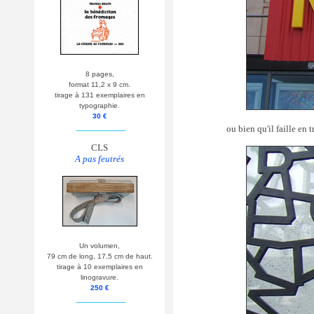
8 pages,
format 11,2 x 9 cm.
tirage à 131 exemplaires en
typographie.
30 €
__________
ou bien qu'il faille en 
CLS
A pas feutrés
Un volumen,
79 cm de long, 17,5 cm de haut.
tirage à 10 exemplaires en
linogravure.
250 €
__________