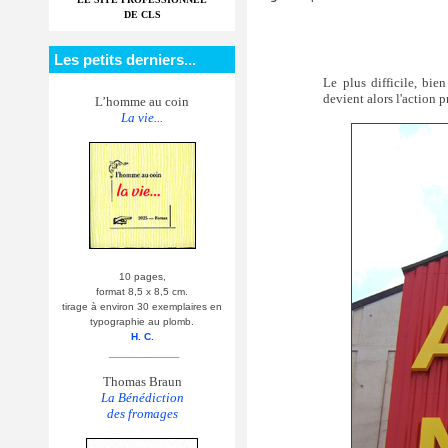
DE CLS
Les petits derniers...
Le plus difficile, bie
devient alors l'action p
L’homme au coin
La vie...
10 pages,
format 8,5 x 8,5 cm.
tirage à environ 30 exemplaires en
typographie au plomb.
H. C.
__________
Thomas Braun
La Bénédiction
des fromages