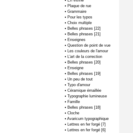
•
En vitrine
•
Plaque de rue
•
Grammaire
•
Pour les typos
•
Choix multiple
•
Belles phrases [22]
•
Belles phrases [21]
•
Enseignes
•
Question de point de vue
•
Les couleurs de l'amour
•
L'art de la correction
•
Belles phrases [20]
•
Enseigne
•
Belles phrases [19]
•
Un peu de tout
•
Typo d'amour
•
Céramique émaillée
•
Typographie lumineuse
•
Famille
•
Belles phrases [18]
•
Cloche
•
Avaricum typographique
•
Lettres en fer forgé [7]
•
Lettres en fer forgé [6]