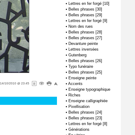
•
Lettres en fer forgé [10]
•
Belles phrases [30]
•
Belles phrases [29]
•
Lettres en fer forgé [9]
•
Nom des rues
•
Belles phrases [28]
•
Belles phrases [27]
•
Devanture peinte
•
Lettres inversées
•
Gutenberg
•
Belles phrases [26]
•
Typo funéraire
•
Belles phrases [25]
•
Enseigne peinte
•
Accents
14/10/2010 @ 23:45
•
Enseigne typographique
•
Riches
•
Enseigne calligraphiée
•
Pixellisation
•
Belles phrases [24]
•
Belles phrases [23]
•
Lettres en fer forgé [8]
•
Générations