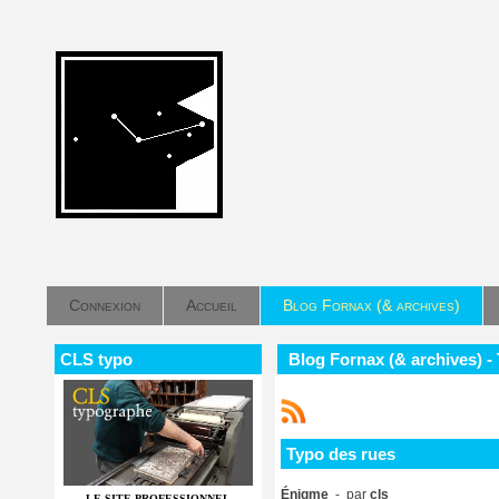
Connexion
Accueil
Blog Fornax (& archives)
CLS typo
Blog Fornax (& archives) -
Typo des rues
Énigme
- par
cls
LE SITE PROFESSIONNEL