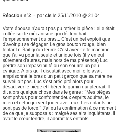
Réaction n°2
- par
cls
le 25/11/2010 @ 21:04
Votre épouse n'aurait pas pu retirer la pièce : elle était
collée sur le mécanisme qui déclenchait
l'emprisonnement du bras... C'est un bel exploit que
d'avoir pu se dégager. Le gros bouton rouge, bien
tentant n'était qu'un leurre C'est avec cette machine
que j'ai vu pour la seule et unique fois (il y en eut
sûrement d'autres, mais hors de ma présence) Luc
perdre son impassibilité ou son sourire un peu
cynique. Alors qu'il discutait avec moi, elle avait
emprisonné le bras d'un petit garçon que sa mère ne
surveillait pas. Luc s'est précipité alors pour
désactiver le piège et libérer le gamin qui pleurait. Il
dit alors quelque chose dans le genre : "Mes pièges
sont prévus pour confronter deux esprits adultes, le
mien et celui qui veut jouer avec eux. Les enfants ne
sont pas de force." J'ai eu la confirmation à ce moment
de ce que je supposais : malgré ses airs inquiétants, il
avait le cœur tendre, il adorait les enfants.
Poster un commentaire