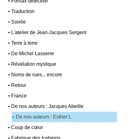
•
Fornax détective
•
Traduction
•
Soirée
•
L'atelier de Jean-Jacques Sergent
•
Terre à terre
•
De Michel Lasserre
•
Révélation mystique
•
Noms de rues... encore
•
Retour
•
France
•
De nos auteurs : Jacques Abeille
De nos auteurs : Esther L
•
Coup de cœur
•
Fabrique des Icebergs