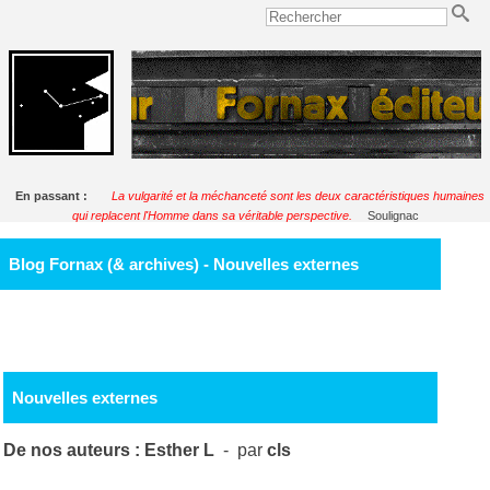
En passant :
La vulgarité et la méchanceté sont les deux caractéristiques humaines
qui replacent l'Homme dans sa véritable perspective.
Soulignac
Blog Fornax (& archives) - Nouvelles externes
Nouvelles externes
De nos auteurs : Esther L
- par
cls