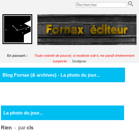
En passant :
Toute volonté de pouvoir, si modeste soit-il, me paraît éminemment
suspecte.
Soulignac
Blog Fornax (& archives) - La photo du jour...
La photo du jour...
Rien
- par
cls