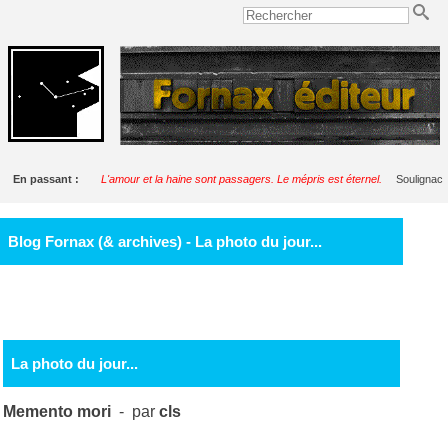
En passant :
L'amour et la haine sont passagers. Le mépris est éternel.
Soulignac
Blog Fornax (& archives) - La photo du jour...
La photo du jour...
Memento mori
- par
cls