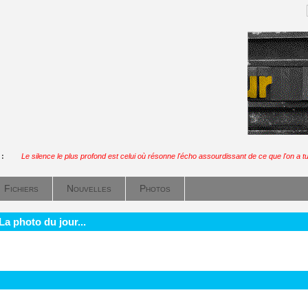
 :
Le silence le plus profond est celui où résonne l'écho assourdissant de ce que l'on a tu
Fichiers
Nouvelles
Photos
La photo du jour...