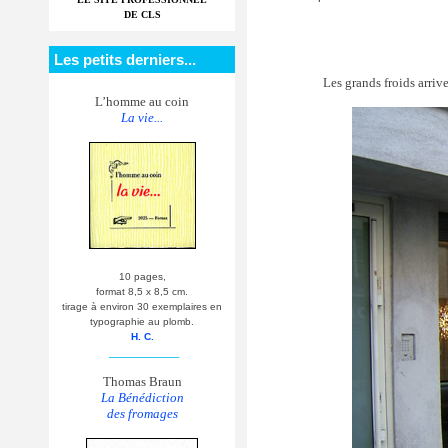
DE CLS
Les petits derniers...
Les grands froids arriv
L’homme au coin
La vie...
10 pages,
format 8,5 x 8,5 cm.
tirage à environ 30 exemplaires en
typographie au plomb.
H. C.
__________
Thomas Braun
La Bénédiction
des fromages