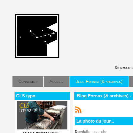
En passant
Connexion
Accueil
Blog Fornax (& archives)
CLS typo
Blog Fornax (& archives) - 
La photo du jour...
Domicile
- par
cls
LE SITE PROFESSIONNEL