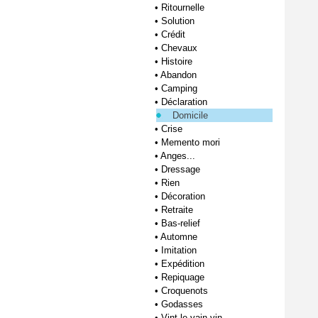
•
Ritournelle
•
Solution
•
Crédit
•
Chevaux
•
Histoire
•
Abandon
•
Camping
•
Déclaration
Domicile
•
Crise
•
Memento mori
•
Anges...
•
Dressage
•
Rien
•
Décoration
•
Retraite
•
Bas-relief
•
Automne
•
Imitation
•
Expédition
•
Repiquage
•
Croquenots
•
Godasses
•
Vint le vain vin