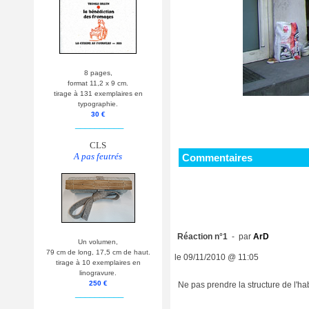
8 pages,
format 11,2 x 9 cm.
tirage à 131 exemplaires en
typographie.
30 €
__________
CLS
A pas feutrés
Commentaires
Réaction n°1
- par
ArD
Un volumen,
79 cm de long, 17,5 cm de haut.
le 09/11/2010 @ 11:05
tirage à 10 exemplaires en
linogravure.
250 €
Ne pas prendre la structure de l'hab
__________