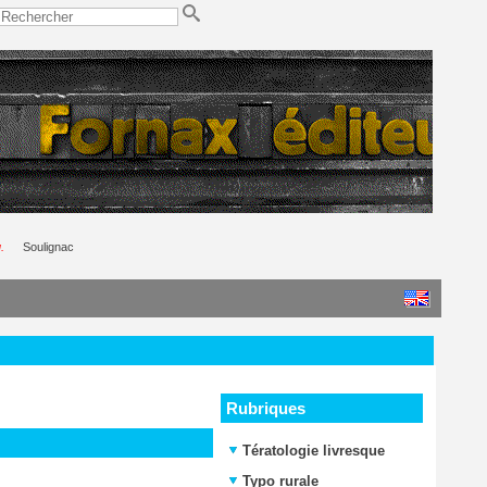
.
Soulignac
Rubriques
Tératologie livresque
Typo rurale