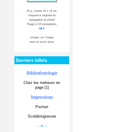
36 p., format 10 x 14 cm.
composé et imprimé en
typographie au plomb
Tirage à 120 exemplaires.
60 €
(cliquer sur l'image
pour en savoir plus)
Derniers billets
Bibliotératologie
Chez les metteurs en
page [1]
Impressions
Pochoir
Scolalinogravure
—♦—