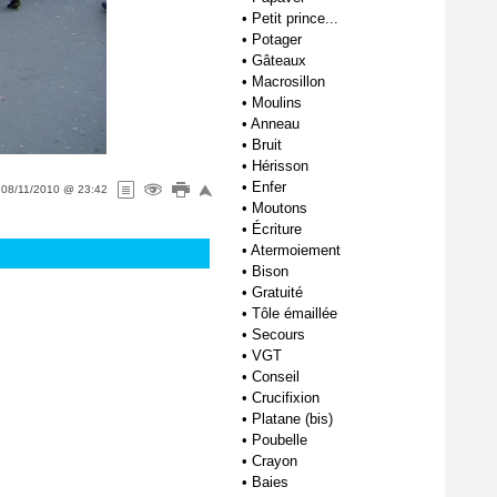
•
Petit prince...
•
Potager
•
Gâteaux
•
Macrosillon
•
Moulins
•
Anneau
•
Bruit
•
Hérisson
•
Enfer
e
08/11/2010 @ 23:42
•
Moutons
•
Écriture
•
Atermoiement
•
Bison
•
Gratuité
•
Tôle émaillée
•
Secours
•
VGT
•
Conseil
•
Crucifixion
•
Platane (bis)
•
Poubelle
•
Crayon
•
Baies