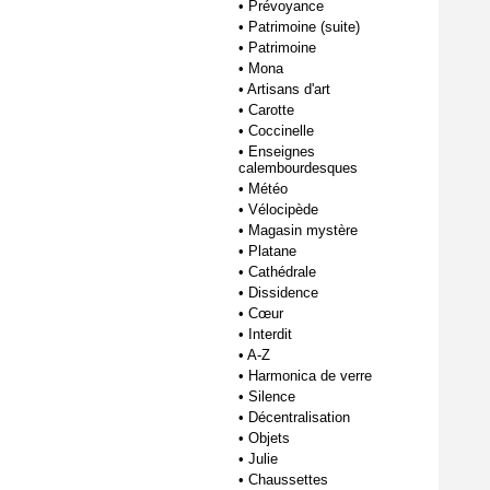
•
Prévoyance
•
Patrimoine (suite)
•
Patrimoine
•
Mona
•
Artisans d'art
•
Carotte
•
Coccinelle
•
Enseignes
calembourdesques
•
Météo
•
Vélocipède
•
Magasin mystère
•
Platane
•
Cathédrale
•
Dissidence
•
Cœur
•
Interdit
•
A-Z
•
Harmonica de verre
•
Silence
•
Décentralisation
•
Objets
•
Julie
•
Chaussettes