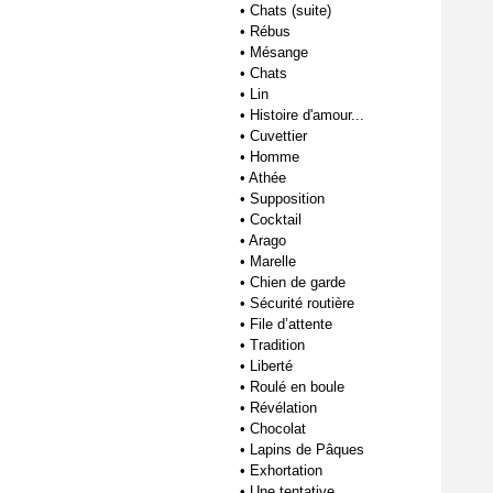
•
Chats (suite)
•
Rébus
•
Mésange
•
Chats
•
Lin
•
Histoire d'amour...
•
Cuvettier
•
Homme
•
Athée
•
Supposition
•
Cocktail
•
Arago
•
Marelle
•
Chien de garde
•
Sécurité routière
•
File d’attente
•
Tradition
•
Liberté
•
Roulé en boule
•
Révélation
•
Chocolat
•
Lapins de Pâques
•
Exhortation
•
Une tentative...