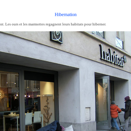
Hibernation
ent. Les ours et les marmottes regagnent leurs habitats pour hiberner.