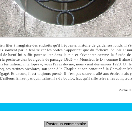
n filer à l'anglaise des endroits qu'il fréquente, histoire de garder ses ronds. Il s'é
e plus souvent par la fenêtre car les portes n'apportent que du fâcheux. Souple et 
l-de-bœuf lui suffit pour sauter dans la rue et s'évaporer comme la fumée de
 la pochette d'un bourgeois de passage. Dédé – « Monsieur le D » comme il aime à
ans les milieux interlopes –, vous l'avez deviné, nous vient des années 1920. On le
q, ses tartines bicolores, son jonc à la Chaplin et son canotier à la Chevalier. Ma
dégagé. Et encore, il est toujours pressé. Il n'est pas souvent allé aux écoles mais
ailleurs là, faut pas qu'il traîne, il a du boulot, faut qu'il aille relever les compteurs
Publié l
Poster un commentaire