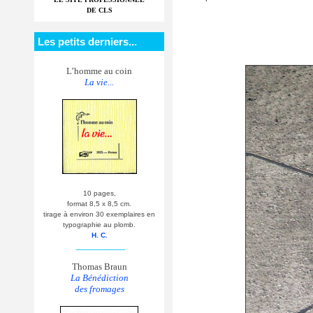
DE CLS
Les petits derniers...
L’homme au coin
La vie...
10 pages,
format 8,5 x 8,5 cm.
tirage à environ 30 exemplaires en
typographie au plomb.
H. C.
__________
Thomas Braun
La Bénédiction
des fromages