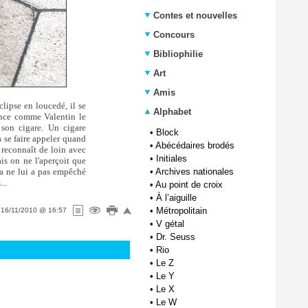
Contes et nouvelles
Concours
Bibliophilie
Art
Amis
clipse en loucedé, il se
Alphabet
mince comme Valentin le
 son cigare. Un cigare
•
Block
 se faire appeler quand
•
Abécédaires brodés
 reconnaît de loin avec
•
Initiales
is on ne l'aperçoit que
 ça ne lui a pas empêché
•
Archives nationales
...
•
Au point de croix
•
À l’aiguille
•
Métropolitain
e
16/11/2010 @ 16:57
•
V gétal
•
Dr. Seuss
•
Rio
•
Le Z
•
Le Y
•
Le X
•
Le W