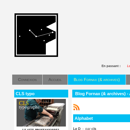
En passant :
Le
Connexion
Accueil
Blog Fornax (& archives)
CLS typo
Blog Fornax (& archives) -
Alphabet
Le D
- par
cls
LE SITE PROFESSIONNEL