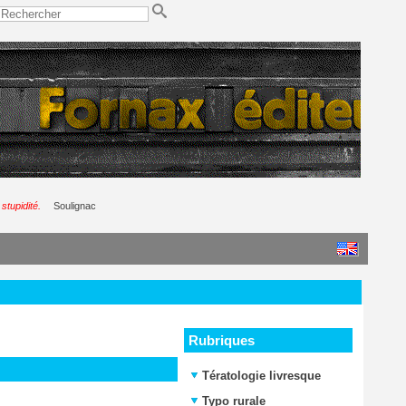
stupidité.
Soulignac
Rubriques
Tératologie livresque
Typo rurale