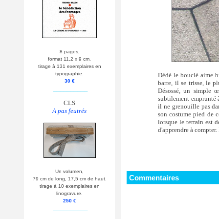
8 pages,
format 11,2 x 9 cm.
tirage à 131 exemplaires en
typographie.
Dédé le bouclé aime bie
30 €
barre, il se trisse, l
__________
Désossé, un simple œi
subtilement emprunté à
CLS
il ne grenouille pas d
A pas feutrés
son costume pied de co
lorsque le terrain est 
d'apprendre à compter. D'
Un volumen,
Commentaires
79 cm de long, 17,5 cm de haut.
tirage à 10 exemplaires en
linogravure.
250 €
__________