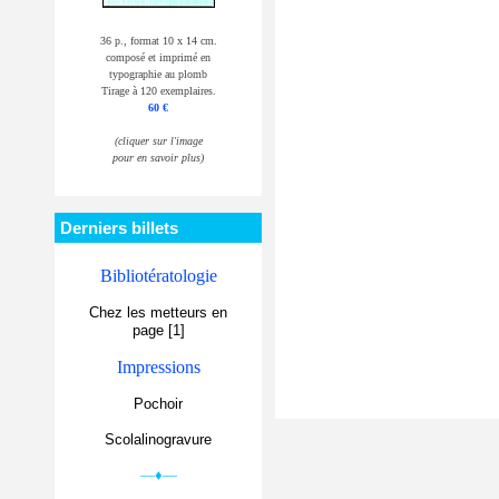
36 p., format 10 x 14 cm.
composé et imprimé en
typographie au plomb
Tirage à 120 exemplaires.
60 €
(cliquer sur l'image
pour en savoir plus)
Derniers billets
Bibliotératologie
Chez les metteurs en
page [1]
Impressions
Pochoir
Scolalinogravure
—♦—