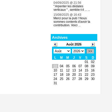
04/09/2025 @ 21:56
" Arpenter les dédales
verticaux " , semble-t-il ... ...
15/08/2025 @ 16:43
Merci pour la pub ! Nous
sommes contents d'avoir ta
contribution. Voici ...
Archives
Août 2026
>>
L
M
M
J
V
S
D
01
02
03
04
05
06
07
08
09
10
11
12
13
14
15
16
17
18
19
20
21
22
23
24
25
26
27
28
29
30
31