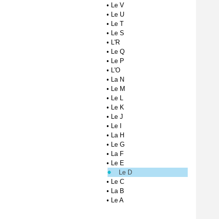
•
Le V
•
Le U
•
Le T
•
Le S
•
L'R
•
Le Q
•
Le P
•
L'O
•
La N
•
Le M
•
Le L
•
Le K
•
Le J
•
Le I
•
La H
•
Le G
•
La F
•
Le E
Le D
•
Le C
•
La B
•
Le A