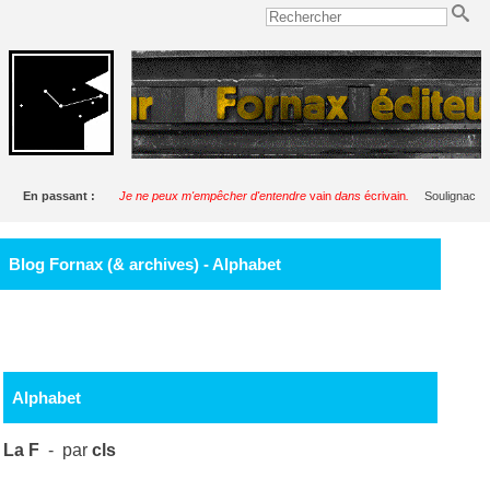
En passant :
Je ne peux m'empêcher d'entendre
vain
dans
écrivain
.
Soulignac
Blog Fornax (& archives) - Alphabet
Alphabet
La F
- par
cls