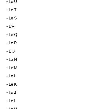
•
Le U
•
Le T
•
Le S
•
L'R
•
Le Q
•
Le P
•
L'O
•
La N
•
Le M
•
Le L
•
Le K
•
Le J
•
Le I