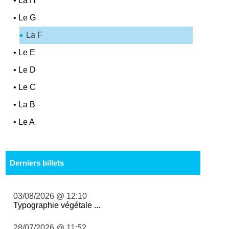
•
La H
•
Le G
La F
•
Le E
•
Le D
•
Le C
•
La B
•
Le A
Derniers billets
03/08/2026 @ 12:10
Typographie végétale ...
28/07/2026 @ 11:52