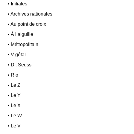
•
Initiales
•
Archives nationales
•
Au point de croix
•
À l’aiguille
•
Métropolitain
•
V gétal
•
Dr. Seuss
•
Rio
•
Le Z
•
Le Y
•
Le X
•
Le W
•
Le V