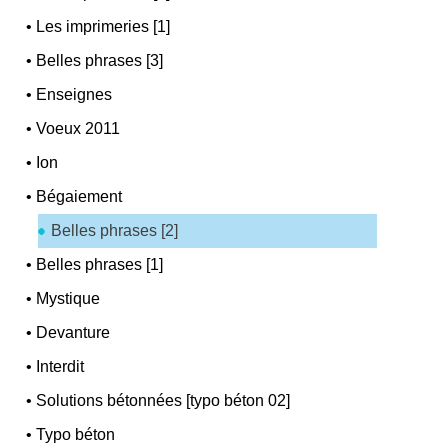
•
Les imprimeries [1]
•
Belles phrases [3]
•
Enseignes
•
Voeux 2011
•
Ion
•
Bégaiement
Belles phrases [2]
•
Belles phrases [1]
•
Mystique
•
Devanture
•
Interdit
•
Solutions bétonnées [typo béton 02]
•
Typo béton