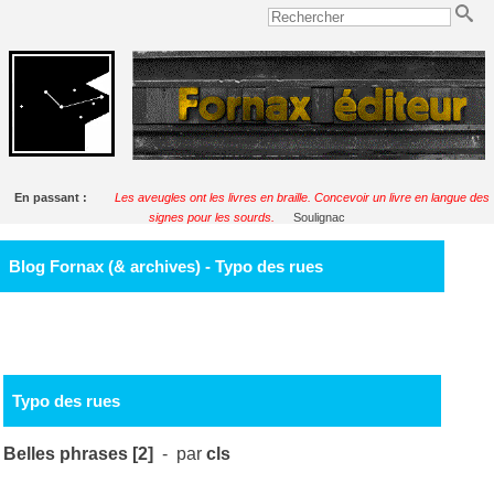
En passant :
Les aveugles ont les livres en braille. Concevoir un livre en langue des
signes pour les sourds.
Soulignac
Blog Fornax (& archives) - Typo des rues
Typo des rues
Belles phrases [2]
- par
cls