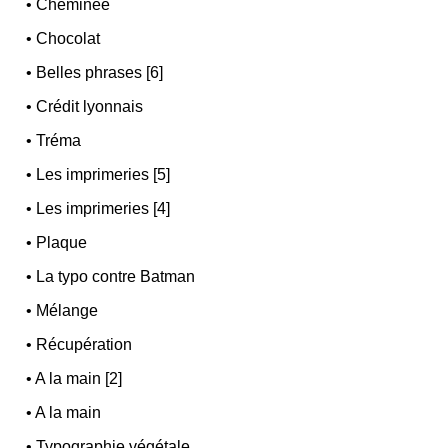
•
Cheminée
•
Chocolat
•
Belles phrases [6]
•
Crédit lyonnais
•
Tréma
•
Les imprimeries [5]
•
Les imprimeries [4]
•
Plaque
•
La typo contre Batman
•
Mélange
•
Récupération
•
A la main [2]
•
A la main
•
Typographie végétale