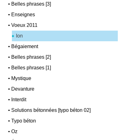
•
Belles phrases [3]
•
Enseignes
•
Voeux 2011
Ion
•
Bégaiement
•
Belles phrases [2]
•
Belles phrases [1]
•
Mystique
•
Devanture
•
Interdit
•
Solutions bétonnées [typo béton 02]
•
Typo béton
•
Oz