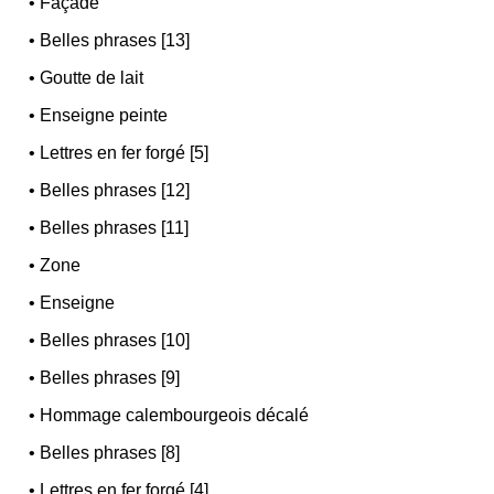
•
Façade
•
Belles phrases [13]
•
Goutte de lait
•
Enseigne peinte
•
Lettres en fer forgé [5]
•
Belles phrases [12]
•
Belles phrases [11]
•
Zone
•
Enseigne
•
Belles phrases [10]
•
Belles phrases [9]
•
Hommage calembourgeois décalé
•
Belles phrases [8]
•
Lettres en fer forgé [4]