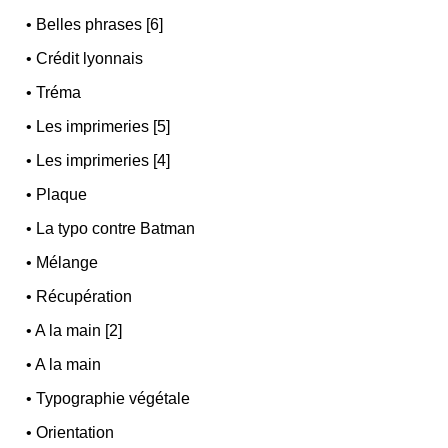
•
Belles phrases [6]
•
Crédit lyonnais
•
Tréma
•
Les imprimeries [5]
•
Les imprimeries [4]
•
Plaque
•
La typo contre Batman
•
Mélange
•
Récupération
•
A la main [2]
•
A la main
•
Typographie végétale
•
Orientation