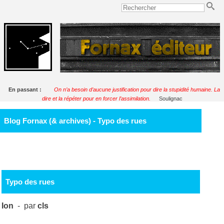
En passant :
On n’a besoin d’aucune justification pour dire la stupidité humaine. La
dire et la répéter pour en forcer l’assimilation.
Soulignac
Blog Fornax (& archives) - Typo des rues
Typo des rues
Ion
- par
cls